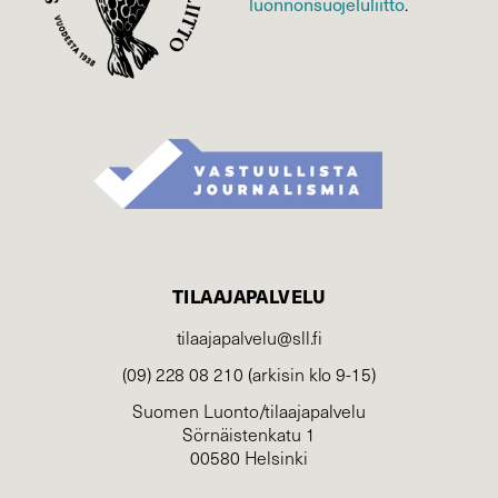
luonnonsuojelu­liitto
.
TILAAJAPALVELU
tilaajapalvelu@sll.fi
(09) 228 08 210 (arkisin klo 9-15)
Suomen Luonto/tilaajapalvelu
Sörnäistenkatu 1
00580 Helsinki