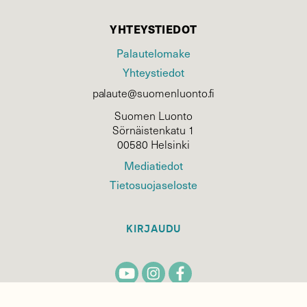
YHTEYSTIEDOT
Palautelomake
Yhteystiedot
palaute@suomenluonto.fi
Suomen Luonto
Sörnäistenkatu 1
00580 Helsinki
Mediatiedot
Tietosuojaseloste
KIRJAUDU