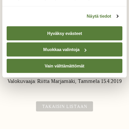
Näytä tiedot
Hyväksy evästeet
Valkovuokko
Muokkaa valintoja
Tammelasta Saaren kansanpuistosta löytyi
Vain välttämättömät
muutama valkovuokko
Valokuvaaja: Riitta Marjamäki, Tammela 15.4.2019
TAKAISIN LISTAAN