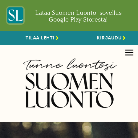
Lataa Suomen Luonto -sovellus
Google Play Storesta!
TILAA LEHTI
KIRJAUDU