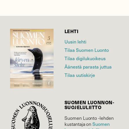
LEHTI
Uusin lehti
Tilaa Suomen Luonto
Tilaa digilukuoikeus
Äänestä parasta juttua
Tilaa uutiskirje
SUOMEN LUONNON­
SUOJELU­LIITTO
Suomen Luonto -lehden
Suomen
kustantaja on