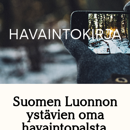
HAVAINTOKIRJA
Suomen Luonnon
ystävien oma
havaintopalsta.