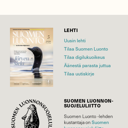
LEHTI
Uusin lehti
Tilaa Suomen Luonto
Tilaa digilukuoikeus
Äänestä parasta juttua
Tilaa uutiskirje
SUOMEN LUONNON­
SUOJELU­LIITTO
Suomen Luonto -lehden
Suomen
kustantaja on
luonnonsuojelu­liitto