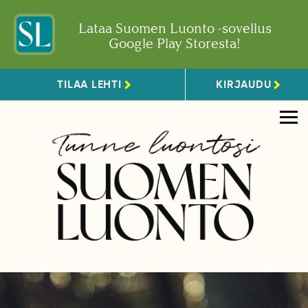
Lataa Suomen Luonto -sovellus
Google Play Storesta!
TILAA LEHTI
KIRJAUDU