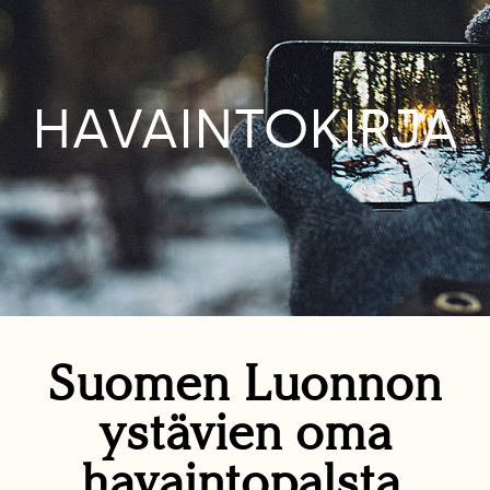
HAVAINTOKIRJA
Suomen Luonnon
ystävien oma
havaintopalsta.