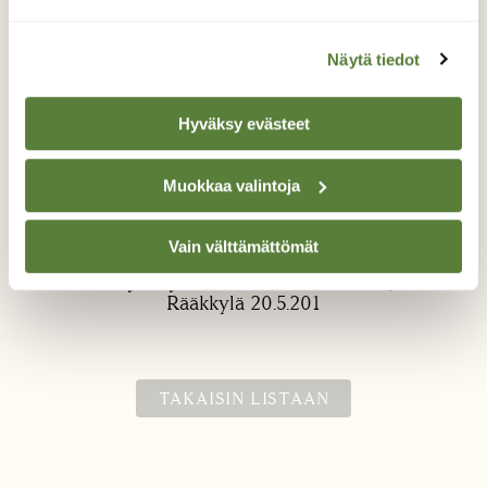
Näytä tiedot
Hyväksy evästeet
Valkovuokkoja
Muokkaa valintoja
Valkovuokkoja Sintsissä Rääkkylä
Vain välttämättömät
Valokuvaaja: Eija Johanna Saastamoinen, Sintsi
Rääkkylä 20.5.201
TAKAISIN LISTAAN