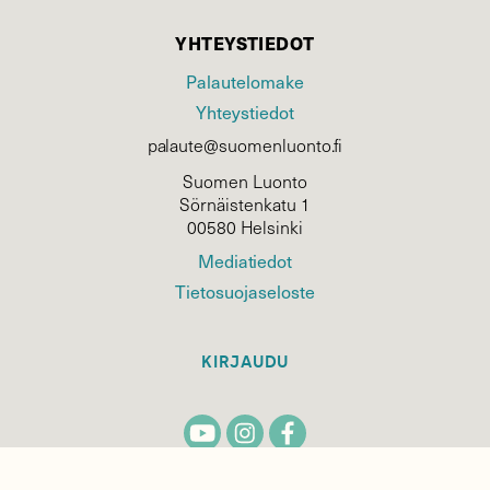
YHTEYSTIEDOT
Palautelomake
Yhteystiedot
palaute@suomenluonto.fi
Suomen Luonto
Sörnäistenkatu 1
00580 Helsinki
Mediatiedot
Tietosuojaseloste
KIRJAUDU