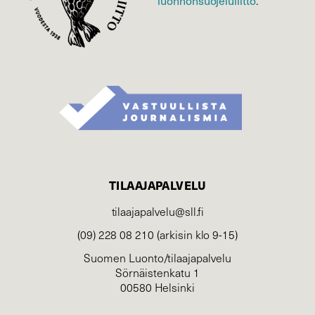
.
TILAAJAPALVELU
tilaajapalvelu@sll.fi
(09) 228 08 210 (arkisin klo 9-15)
Suomen Luonto/tilaajapalvelu
Sörnäistenkatu 1
00580 Helsinki