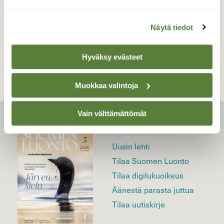
Näytä tiedot
TAKAISIN LISTAAN
Hyväksy evästeet
Muokkaa valintoja
Vain välttämättömät
LEHTI
Uusin lehti
Tilaa Suomen Luonto
Tilaa digilukuoikeus
Äänestä parasta juttua
Tilaa uutiskirje