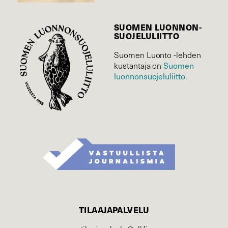
SUOMEN LUONNON­
SUOJELU­LIITTO
Suomen Luonto -lehden
Suomen
kustantaja on
luonnonsuojelu­liitto
.
TILAAJAPALVELU