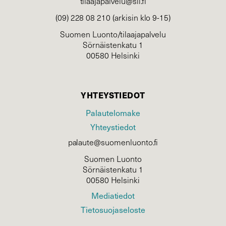
tilaajapalvelu@sll.fi
(09) 228 08 210 (arkisin klo 9-15)
Suomen Luonto/tilaajapalvelu
Sörnäistenkatu 1
00580 Helsinki
YHTEYSTIEDOT
Palautelomake
Yhteystiedot
palaute@suomenluonto.fi
Suomen Luonto
Sörnäistenkatu 1
00580 Helsinki
Mediatiedot
Tietosuojaseloste