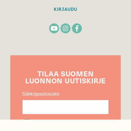
KIRJAUDU
TILAA
SUOMEN
LUONNON
UUTIS­KIRJE
Sähköpostiosoite
Hyväksyn tietojeni käytön uutiskirjeen
lähettämiseen