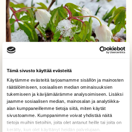
Tämä sivusto käyttää evästeitä
Käytämme evästeitä tarjoamamme sisällön ja mainosten
räätälöimiseen, sosiaalisen median ominaisuuksien
Valkovuokkojen takatalvi
tukemiseen ja kävijämäärämme analysoimiseen. Lisäksi
jaamme sosiaalisen median, mainosalan ja analytiikka-
Valkovuokot takatalven kourissa.
alan kumppaneillemme tietoja siitä, miten käytät
sivustoamme. Kumppanimme voivat yhdistää näitä
Valokuvaaja: Tarja Naukkarinen, Savitaipale
tietoja muihin tietoihin, joita olet antanut heille tai joita on
26.4.2026
kerätty, kun olet käyttänyt heidän palvelujaan.