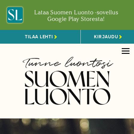
Lataa Suomen Luonto -sovellus
Google Play Storesta!
TILAA LEHTI
KIRJAUDU