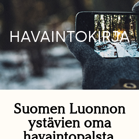
HAVAINTOKIRJA
Suomen Luonnon
ystävien oma
havaintopalsta.