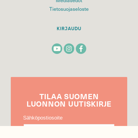
Mediatiedot
Tietosuojaseloste
KIRJAUDU
TILAA
SUOMEN
LUONNON
UUTIS­KIRJE
Sähköpostiosoite