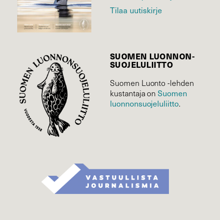
Tilaa uutiskirje
SUOMEN LUONNON­
SUOJELU­LIITTO
Suomen Luonto -lehden
Suomen
kustantaja on
luonnonsuojelu­liitto
.