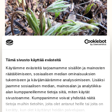
Tämä sivusto käyttää evästeitä
Käytämme evästeitä tarjoamamme sisällön ja mainosten
räätälöimiseen, sosiaalisen median ominaisuuksien
tukemiseen ja kävijämäärämme analysoimiseen. Lisäksi
jaamme sosiaalisen median, mainosalan ja analytiikka-
alan kumppaneillemme tietoja siitä, miten käytät
Valkovuokot
sivustoamme. Kumppanimme voivat yhdistää näitä
tietoja muihin tietoihin, joita olet antanut heille tai joita on
Valkovuokotkin alkavat pikkuhiljaa heräillä.
kerätty, kun olet käyttänyt heidän palvelujaan.