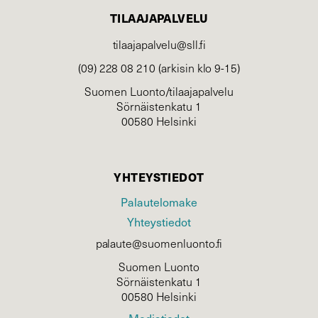
TILAAJAPALVELU
tilaajapalvelu@sll.fi
(09) 228 08 210 (arkisin klo 9-15)
Suomen Luonto/tilaajapalvelu
Sörnäistenkatu 1
00580 Helsinki
YHTEYSTIEDOT
Palautelomake
Yhteystiedot
palaute@suomenluonto.fi
Suomen Luonto
Sörnäistenkatu 1
00580 Helsinki