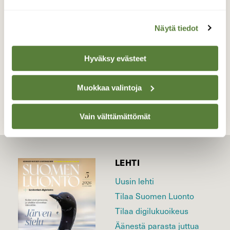
Valokuvaaja: Lissu Kaivolehto, Helsinki
Herttoniemen kartanonpuisto 5.4.2019
Näytä tiedot
Hyväksy evästeet
TAKAISIN LISTAAN
Muokkaa valintoja
Vain välttämättömät
LEHTI
Uusin lehti
Tilaa Suomen Luonto
Tilaa digilukuoikeus
Äänestä parasta juttua