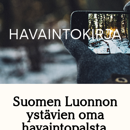
HAVAINTOKIRJA
Suomen Luonnon
ystävien oma
havaintopalsta.