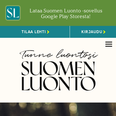
Lataa Suomen Luonto -sovellus
Google Play Storesta!
TILAA LEHTI
KIRJAUDU