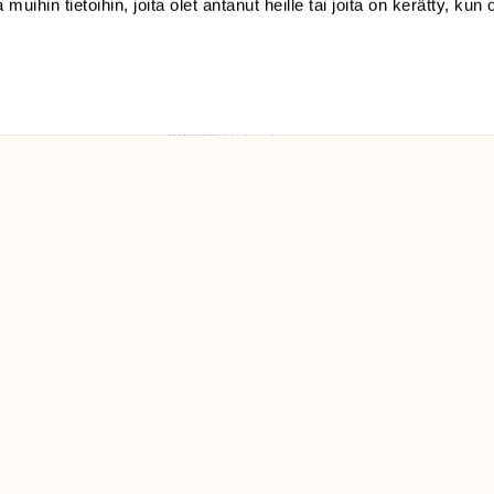
 muihin tietoihin, joita olet antanut heille tai joita on kerätty, kun 
(09) 228 08 210 (arkisin
klo 9-15)
Suomen
Luonto/tilaajapalvelu
Sörnäistenkatu 1
00580 Helsinki
ELU­
YHTEYSTIEDOT
ntaja on
Palautelomake
Yhteystiedot
palaute@suomenluonto.fi
Suomen Luonto
Sörnäistenkatu 1
00580 Helsinki
Mediatiedot
Tietosuojaseloste