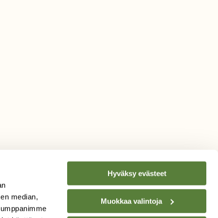
Hyväksy evästeet
an
sen median,
Muokkaa valintoja
. Kumppanimme
TILAA
SUOMEN