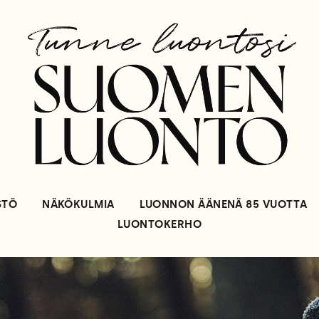
STÖ
NÄKÖKULMIA
LUONNON ÄÄNENÄ 85 VUOTTA
LUONTOKERHO