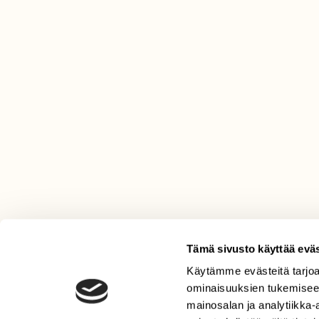
Tämä sivusto käyttää eväs
Käytämme evästeitä tarjoa
LEHTI
ominaisuuksien tukemisee
Uusin lehti
mainosalan ja analytiikka