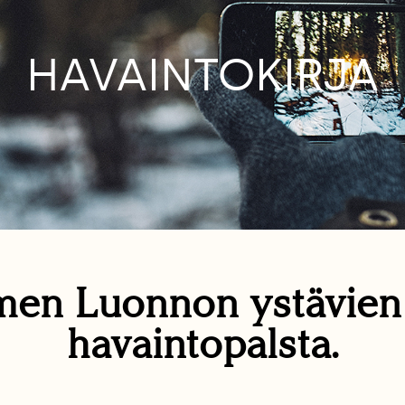
HAVAINTOKIRJA
en Luonnon ystävie
havaintopalsta.