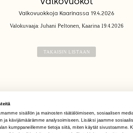
Valkovuokot
Valkovuokkoja Kaarinassa 19.4.2026
Valokuvaaja: Juhani Peltonen, Kaarina 19.4.2026
TAKAISIN LISTAAN
teitä
mamme sisällön ja mainosten räätälöimiseen, sosiaalisen medi
TILAAJAPALVELU
n ja kävijämäärämme analysoimiseen. Lisäksi jaamme sosiaali
tilaajapalvelu@sll.fi
-alan kumppaneillemme tietoja siitä, miten käytät sivustoamme