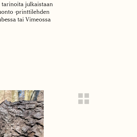
 tarinoita julkaistaan
onto -printtilehden
tubessa tai Vimeossa