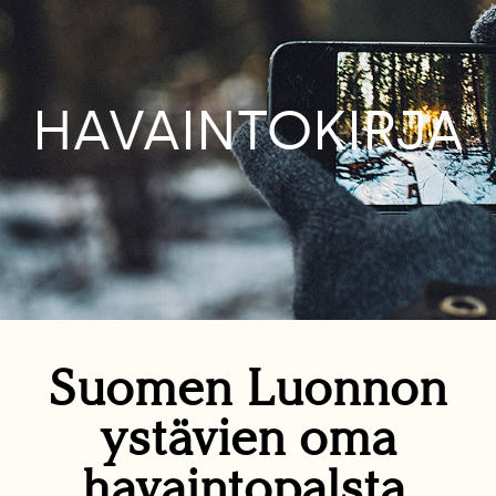
HAVAINTOKIRJA
Suomen Luonnon
ystävien oma
havaintopalsta.