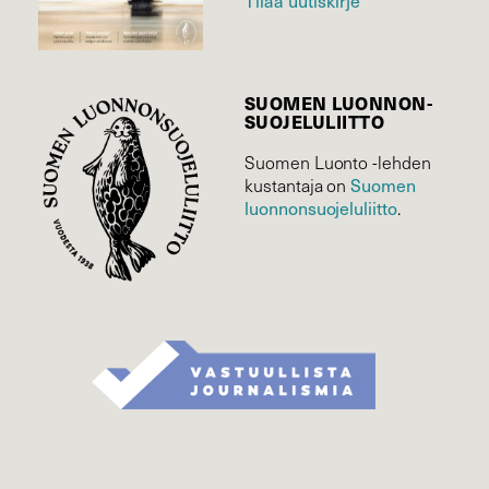
Tilaa uutiskirje
SUOMEN LUONNON­
SUOJELU­LIITTO
Suomen Luonto -lehden
kustantaja on
Suomen
luonnonsuojelu­liitto
.