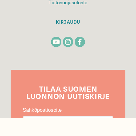
Tietosuojaseloste
KIRJAUDU
TILAA
SUOMEN
LUONNON
UUTIS­KIRJE
Sähköpostiosoite