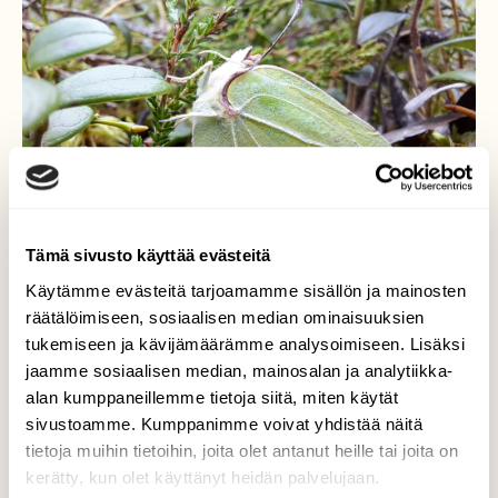
Tämä sivusto käyttää evästeitä
Käytämme evästeitä tarjoamamme sisällön ja mainosten
räätälöimiseen, sosiaalisen median ominaisuuksien
tukemiseen ja kävijämäärämme analysoimiseen. Lisäksi
jaamme sosiaalisen median, mainosalan ja analytiikka-
alan kumppaneillemme tietoja siitä, miten käytät
Valmiina lentoon🦋
sivustoamme. Kumppanimme voivat yhdistää näitä
tietoja muihin tietoihin, joita olet antanut heille tai joita on
Hold your horses a little pit longer!
kerätty, kun olet käyttänyt heidän palvelujaan.