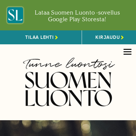
Lataa Suomen Luonto -sovellus
Google Play Storesta!
TILAA LEHTI
KIRJAUDU