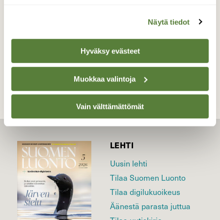
Valokuvaaja: Kaisa Marila, Sumiainen 15.3.2026
Näytä tiedot
Hyväksy evästeet
TAKAISIN LISTAAN
Muokkaa valintoja
Vain välttämättömät
LEHTI
Uusin lehti
Tilaa Suomen Luonto
Tilaa digilukuoikeus
Äänestä parasta juttua