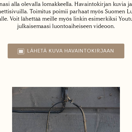
nasi alla olevalla lomakkeella. Havaintokirjan kuvia ja
tisivuilla. Toimitus poimii parhaat myös Suomen Lu
alle. Voit lähettää meille myös linkin esimerkiksi You
julkaisemaasi luontoaiheiseen videoon.
LÄHETÄ KUVA HAVAINTOKIRJAAN