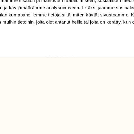
mamme sisällön ja mainosten räätälöimiseen, sosiaalisen medi
TILAAJAPALVELU
n ja kävijämäärämme analysoimiseen. Lisäksi jaamme sosiaali
tilaajapalvelu@sll.fi
-alan kumppaneillemme tietoja siitä, miten käytät sivustoamme
 muihin tietoihin, joita olet antanut heille tai joita on kerätty, kun 
(09) 228 08 210 (arkisin
klo 9-15)
Suomen
Luonto/tilaajapalvelu
Sörnäistenkatu 1
00580 Helsinki
ELU­
YHTEYSTIEDOT
ntaja on
Palautelomake
Yhteystiedot
palaute@suomenluonto.fi
Suomen Luonto
Sörnäistenkatu 1
00580 Helsinki