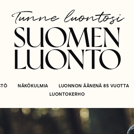
STÖ
NÄKÖKULMIA
LUONNON ÄÄNENÄ 85 VUOTTA
LUONTOKERHO