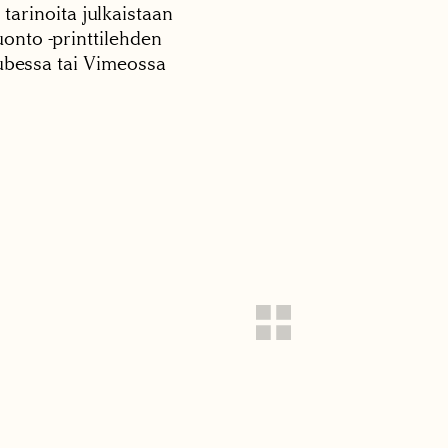
 tarinoita julkaistaan
onto -printtilehden
tubessa tai Vimeossa