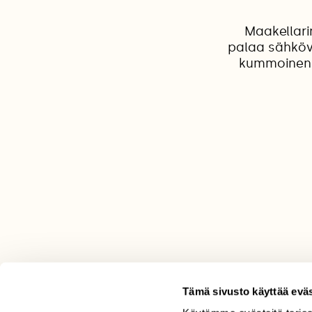
Maakellari
palaa sähköv
kummoinen, k
Tämä sivusto käyttää eväs