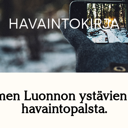
HAVAINTOKIRJA
en Luonnon ystävie
havaintopalsta.