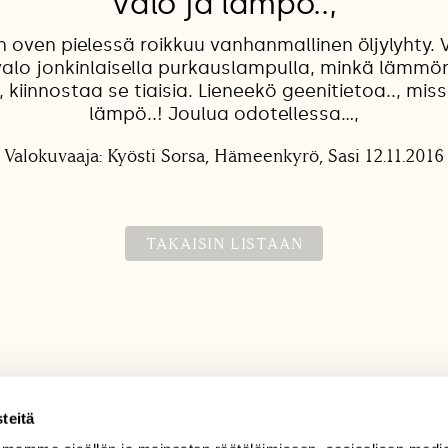
Valo ja lämpö..,
n oven pielessä roikkuu vanhanmallinen öljylyhty. V
alo jonkinlaisella purkauslampulla, minkä lämmön 
iinnostaa se tiaisia. Lieneekö geenitietoa.., miss
lämpö..! Joulua odotellessa...,
Valokuvaaja: Kyösti Sorsa, Hämeenkyrö, Sasi 12.11.2016
TAKAISIN LISTAAN
teitä