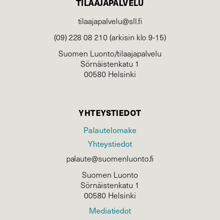
TILAAJAPALVELU
tilaajapalvelu@sll.fi
(09) 228 08 210 (arkisin klo 9-15)
Suomen Luonto/tilaajapalvelu
Sörnäistenkatu 1
00580 Helsinki
YHTEYSTIEDOT
Palautelomake
Yhteystiedot
palaute@suomenluonto.fi
Suomen Luonto
Sörnäistenkatu 1
00580 Helsinki
Mediatiedot