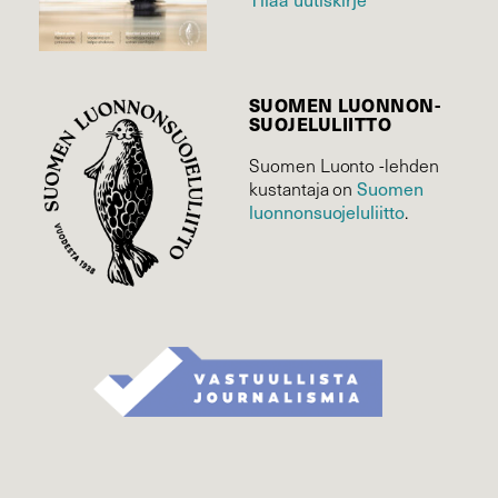
SUOMEN LUONNON­
SUOJELU­LIITTO
Suomen Luonto -lehden
Suomen
kustantaja on
luonnonsuojelu­liitto
.