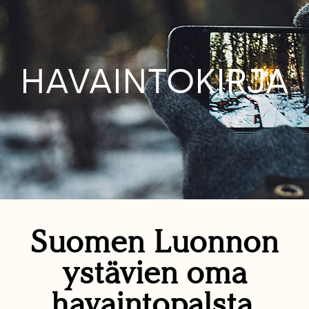
HAVAINTOKIRJA
Suomen Luonnon
ystävien oma
havaintopalsta.