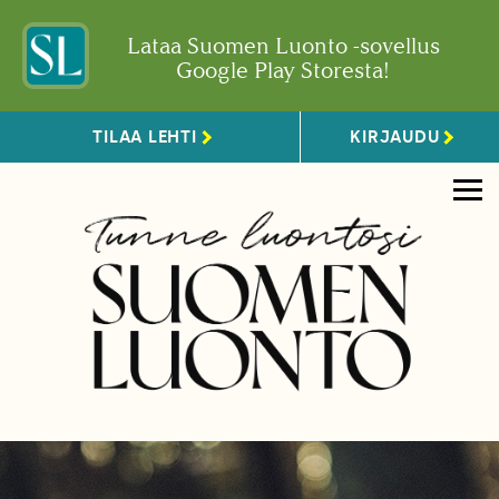
Lataa Suomen Luonto -sovellus
Google Play Storesta!
TILAA LEHTI
KIRJAUDU