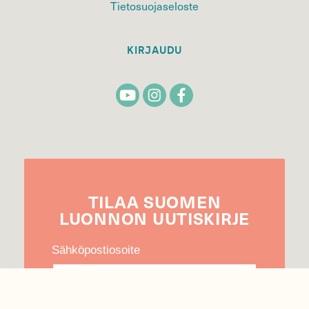
Tietosuojaseloste
KIRJAUDU
TILAA
SUOMEN
LUONNON
UUTIS­KIRJE
Sähköpostiosoite