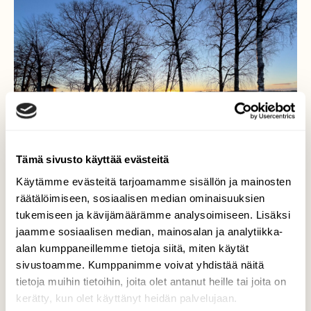
Tämä sivusto käyttää evästeitä
Käytämme evästeitä tarjoamamme sisällön ja mainosten
räätälöimiseen, sosiaalisen median ominaisuuksien
tukemiseen ja kävijämäärämme analysoimiseen. Lisäksi
jaamme sosiaalisen median, mainosalan ja analytiikka-
alan kumppaneillemme tietoja siitä, miten käytät
Valoa ja varjoja
sivustoamme. Kumppanimme voivat yhdistää näitä
tietoja muihin tietoihin, joita olet antanut heille tai joita on
Valoa ja varjoja. Ruissalo 5.4
kerätty, kun olet käyttänyt heidän palvelujaan.