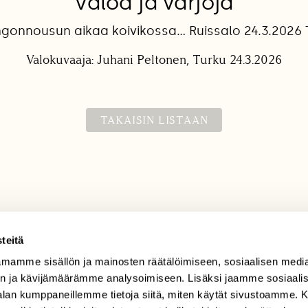
Valoa ja varjoja
ngonnousun aikaa koivikossa… Ruissalo 24.3.2026 
Valokuvaaja: Juhani Peltonen, Turku 24.3.2026
TAKAISIN LISTAAN
teitä
mamme sisällön ja mainosten räätälöimiseen, sosiaalisen medi
TILAAJAPALVELU
n ja kävijämäärämme analysoimiseen. Lisäksi jaamme sosiaali
tilaajapalvelu@sll.fi
-alan kumppaneillemme tietoja siitä, miten käytät sivustoamme