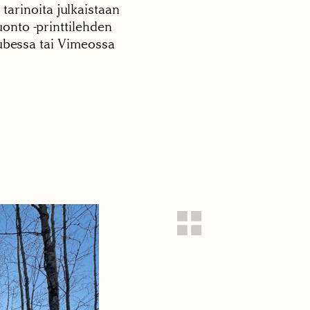
 tarinoita julkaistaan
onto -printtilehden
tubessa tai Vimeossa