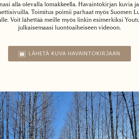
nasi alla olevalla lomakkeella. Havaintokirjan kuvia ja
tisivuilla. Toimitus poimii parhaat myös Suomen Lu
alle. Voit lähettää meille myös linkin esimerkiksi You
julkaisemaasi luontoaiheiseen videoon.
LÄHETÄ KUVA HAVAINTOKIRJAAN