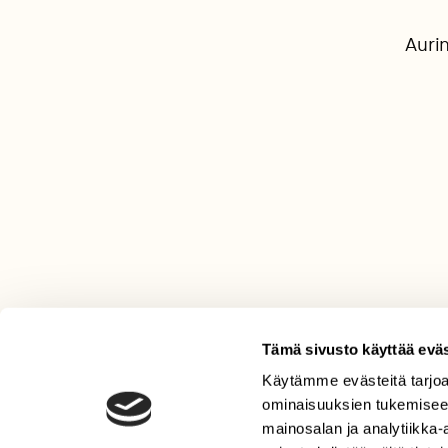
Auri
Tämä sivusto käyttää eväs
Käytämme evästeitä tarjoa
LEHTI
ominaisuuksien tukemisee
Uusin lehti
mainosalan ja analytiikka