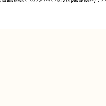
 muihin tietoihin, joita olet antanut heille tai joita on kerätty, kun 
(09) 228 08 210 (arkisin
klo 9-15)
Suomen
Luonto/tilaajapalvelu
Sörnäistenkatu 1
00580 Helsinki
ELU­
YHTEYSTIEDOT
ntaja on
Palautelomake
Yhteystiedot
palaute@suomenluonto.fi
Suomen Luonto
Sörnäistenkatu 1
00580 Helsinki
Mediatiedot
Tietosuojaseloste