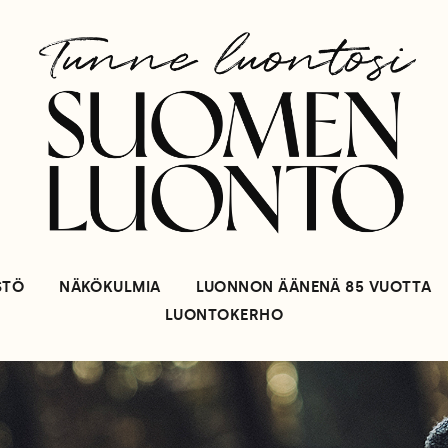
STÖ
NÄKÖKULMIA
LUONNON ÄÄNENÄ 85 VUOTTA
LUONTOKERHO