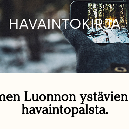
HAVAINTOKIRJA
en Luonnon ystävie
havaintopalsta.