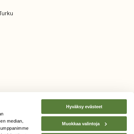
Turku
Hyväksy evästeet
an
sen median,
Muokkaa valintoja
. Kumppanimme
TILAA
SUOMEN