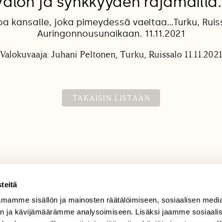
Valon ja synkkyyden rajamailla
oa kansalle, joka pimeydessä vaeltaa…Turku, Ruis
Auringonnousunaikaan. 11.11.2021
Valokuvaaja: Juhani Peltonen, Turku, Ruissalo 11.11.202
TAKAISIN LISTAAN
teitä
mamme sisällön ja mainosten räätälöimiseen, sosiaalisen medi
TILAAJAPALVELU
n ja kävijämäärämme analysoimiseen. Lisäksi jaamme sosiaali
tilaajapalvelu@sll.fi