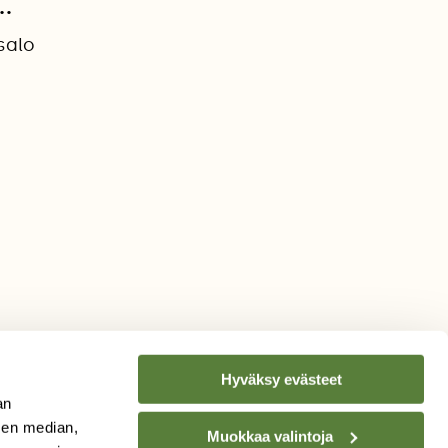
…
salo
1
Hyväksy evästeet
an
sen median,
Muokkaa valintoja