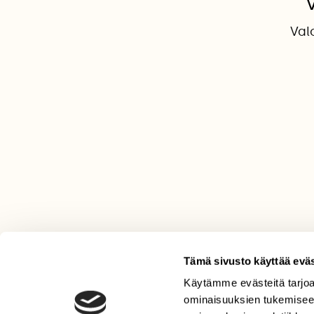
Val
Tämä sivusto käyttää eväs
Käytämme evästeitä tarjoa
LEHTI
ominaisuuksien tukemisee
Uusin lehti