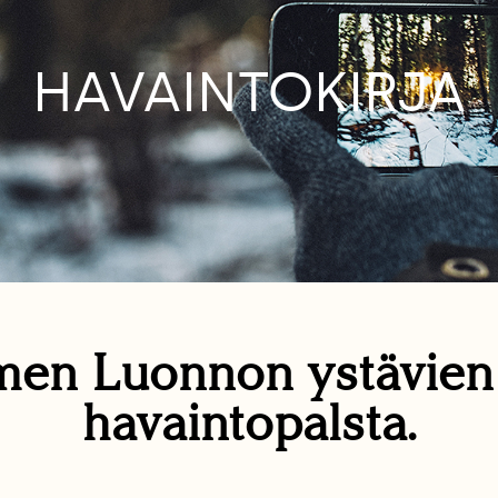
HAVAINTOKIRJA
en Luonnon ystävie
havaintopalsta.