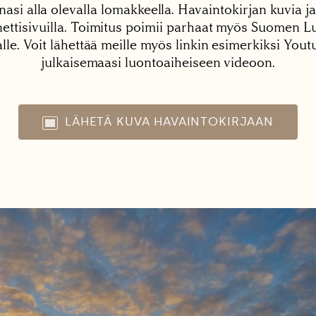
nasi alla olevalla lomakkeella. Havaintokirjan kuvia ja
tisivuilla. Toimitus poimii parhaat myös Suomen Lu
alle. Voit lähettää meille myös linkin esimerkiksi You
julkaisemaasi luontoaiheiseen videoon.
LÄHETÄ KUVA HAVAINTOKIRJAAN