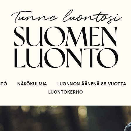
STÖ
NÄKÖKULMIA
LUONNON ÄÄNENÄ 85 VUOTTA
LUONTOKERHO