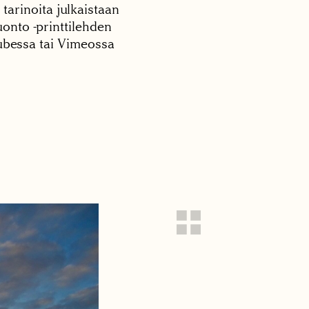
 tarinoita julkaistaan
onto -printtilehden
tubessa tai Vimeossa