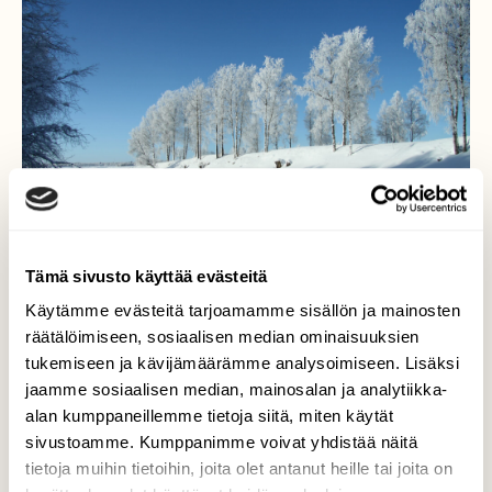
Tämä sivusto käyttää evästeitä
Käytämme evästeitä tarjoamamme sisällön ja mainosten
räätälöimiseen, sosiaalisen median ominaisuuksien
tukemiseen ja kävijämäärämme analysoimiseen. Lisäksi
Valon ja varjon vuorottelua
jaamme sosiaalisen median, mainosalan ja analytiikka-
alan kumppaneillemme tietoja siitä, miten käytät
Maaliskuun alussa oli kunnon pakkasiakin ja
sivustoamme. Kumppanimme voivat yhdistää näitä
maisema näyttäytyi upealta keväiseltä!
tietoja muihin tietoihin, joita olet antanut heille tai joita on