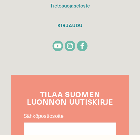
Tietosuojaseloste
KIRJAUDU
TILAA
SUOMEN
LUONNON
UUTIS­KIRJE
Sähköpostiosoite