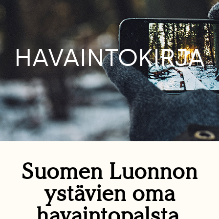
HAVAINTOKIRJA
Suomen Luonnon
ystävien oma
havaintopalsta.