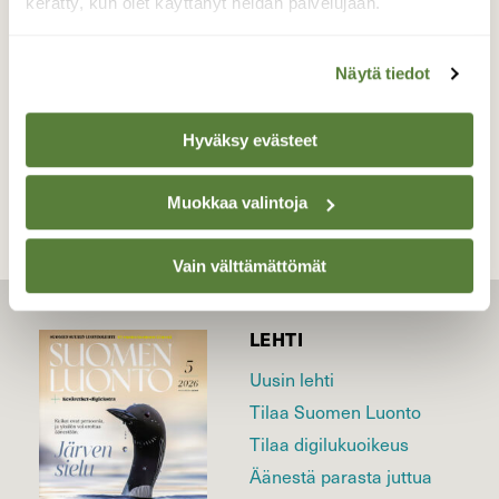
kerätty, kun olet käyttänyt heidän palvelujaan.
Valokuvaaja: Pirkko Siukonen, Tornio, Tanskinsaari
02.03.2026
Näytä tiedot
TAKAISIN LISTAAN
Hyväksy evästeet
Muokkaa valintoja
Vain välttämättömät
LEHTI
Uusin lehti
Tilaa Suomen Luonto
Tilaa digilukuoikeus
Äänestä parasta juttua