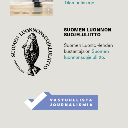
Tilaa uutiskirje
SUOMEN LUONNON­
SUOJELU­LIITTO
Suomen Luonto -lehden
Suomen
kustantaja on
luonnonsuojelu­liitto
.