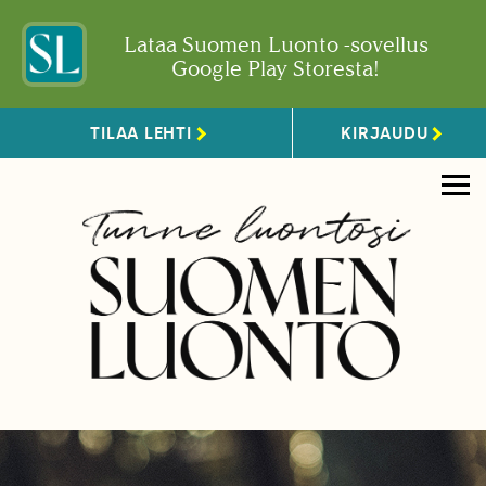
Lataa Suomen Luonto -sovellus
Google Play Storesta!
TILAA LEHTI
KIRJAUDU