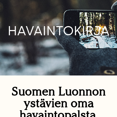
HAVAINTOKIRJA
Suomen Luonnon
ystävien oma
havaintopalsta.