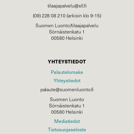
tilaajapalvelu@sll.fi
(09) 228 08 210 (arkisin klo 9-15)
Suomen Luonto/tilaajapalvelu
Sörnäistenkatu 1
00580 Helsinki
YHTEYSTIEDOT
Palautelomake
Yhteystiedot
palaute@suomenluonto.fi
Suomen Luonto
Sörnäistenkatu 1
00580 Helsinki
Mediatiedot
Tietosuojaseloste