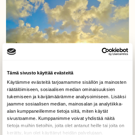
Tämä sivusto käyttää evästeitä
Käytämme evästeitä tarjoamamme sisällön ja mainosten
räätälöimiseen, sosiaalisen median ominaisuuksien
tukemiseen ja kävijämäärämme analysoimiseen. Lisäksi
”VALOpallo”
jaamme sosiaalisen median, mainosalan ja analytiikka-
alan kumppaneillemme tietoja siitä, miten käytät
Auringonnousu joka lämmitti niin kehoa, kuin
sivustoamme. Kumppanimme voivat yhdistää näitä
mieltä. Kaarina 23.11.2021
tietoja muihin tietoihin, joita olet antanut heille tai joita on
kerätty, kun olet käyttänyt heidän palvelujaan.
Valokuvaaja: Juhani Peltonen, Kaarina 23.11.2021