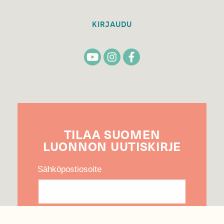
KIRJAUDU
TILAA
SUOMEN
LUONNON
UUTIS­KIRJE
Sähköpostiosoite
Hyväksyn tietojeni käytön uutiskirjeen