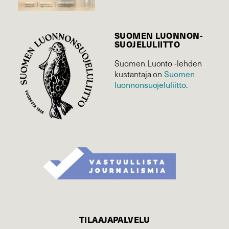
SUOMEN LUONNON­
SUOJELU­LIITTO
Suomen Luonto -lehden
Suomen
kustantaja on
luonnonsuojelu­liitto
.
TILAAJAPALVELU