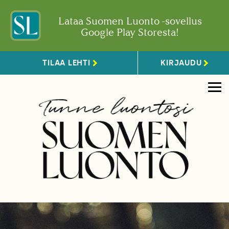
Lataa Suomen Luonto -sovellus
Google Play Storesta!
TILAA LEHTI
KIRJAUDU