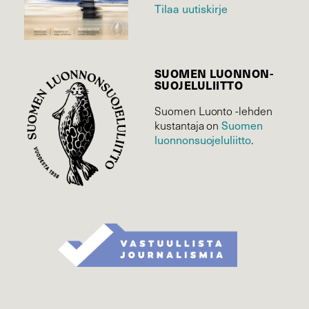
Tilaa uutiskirje
SUOMEN LUONNON­
SUOJELU­LIITTO
Suomen Luonto -lehden
kustantaja on
Suomen
luonnonsuojelu­liitto
.