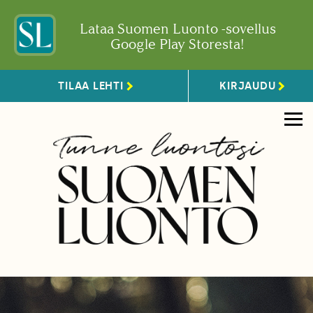
Lataa Suomen Luonto -sovellus
Google Play Storesta!
TILAA LEHTI
KIRJAUDU