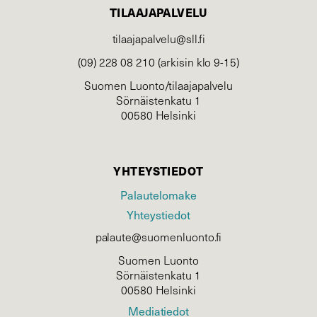
TILAAJAPALVELU
tilaajapalvelu@sll.fi
(09) 228 08 210 (arkisin klo 9-15)
Suomen Luonto/tilaajapalvelu
Sörnäistenkatu 1
00580 Helsinki
YHTEYSTIEDOT
Palautelomake
Yhteystiedot
palaute@suomenluonto.fi
Suomen Luonto
Sörnäistenkatu 1
00580 Helsinki
Mediatiedot