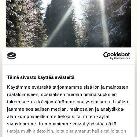
Tämä sivusto käyttää evästeitä
Käytämme evästeitä tarjoamamme sisällön ja mainosten
räätälöimiseen, sosiaalisen median ominaisuuksien
tukemiseen ja kävijämäärämme analysoimiseen. Lisäksi
Valoportin kautta
jaamme sosiaalisen median, mainosalan ja analytiikka-
alan kumppaneillemme tietoja siitä, miten käytät
Metsäiselle pikkutielle aurinko rakensi
sivustoamme. Kumppanimme voivat yhdistää näitä
valoportin, tuntui kuin menisi talven
tietoja muihin tietoihin, joita olet antanut heille tai joita on
ihmemaahan portin kautta. 8.2.2017