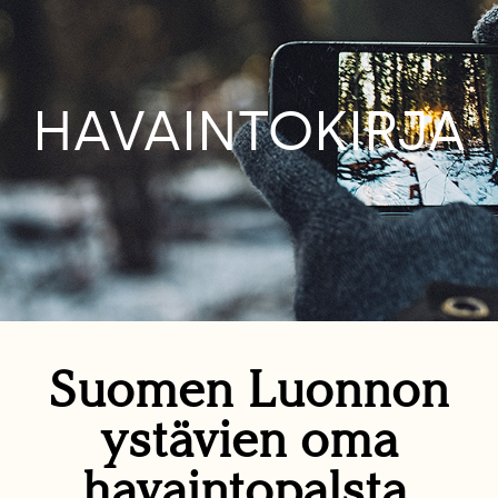
HAVAINTOKIRJA
Suomen Luonnon
ystävien oma
havaintopalsta.