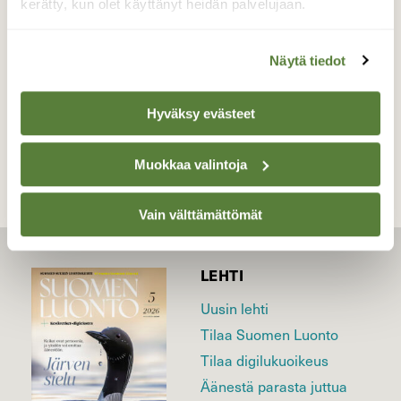
kerätty, kun olet käyttänyt heidän palvelujaan.
Valokuvaaja: Irja Lehtinen, Vesilahti 8.2.2017
Näytä tiedot
TAKAISIN LISTAAN
Hyväksy evästeet
Muokkaa valintoja
Vain välttämättömät
LEHTI
Uusin lehti
Tilaa Suomen Luonto
Tilaa digilukuoikeus
Äänestä parasta juttua