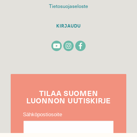
Tietosuojaseloste
KIRJAUDU
TILAA
SUOMEN
LUONNON
UUTIS­KIRJE
Sähköpostiosoite