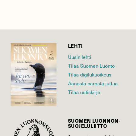
LEHTI
Uusin lehti
Tilaa Suomen Luonto
Tilaa digilukuoikeus
Äänestä parasta juttua
Tilaa uutiskirje
SUOMEN LUONNON­
SUOJELU­LIITTO