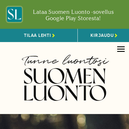
Lataa Suomen Luonto -sovellus
Google Play Storesta!
TILAA LEHTI
KIRJAUDU