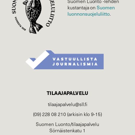
Suomen Luonto -lehden
kustantaja on
Suomen
luonnonsuojelu­liitto
.
TILAAJAPALVELU
tilaajapalvelu@sll.fi
(09) 228 08 210 (arkisin klo 9-15)
Suomen Luonto/tilaajapalvelu
Sörnäistenkatu 1