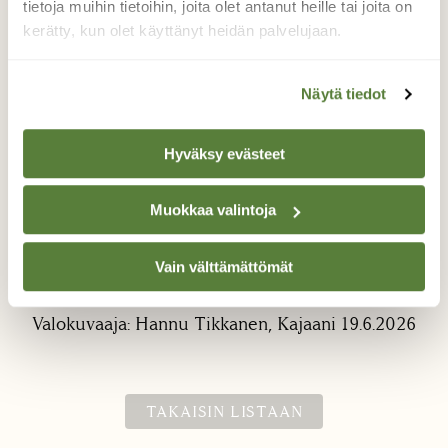
tietoja muihin tietoihin, joita olet antanut heille tai joita on
kerätty, kun olet käyttänyt heidän palvelujaan.
Näytä tiedot
Valtavasti
Hyväksy evästeet
päivänkakkaroita
Muokkaa valintoja
Tänä kesänä tuntuu kaikkia luonnonkukkia
olevan tavallista enemmän ja tavallista
aiemmin. Moninen kukinta on jo ohi tai
Vain välttämättömät
loppusuoralla.
Valokuvaaja: Hannu Tikkanen, Kajaani 19.6.2026
TAKAISIN LISTAAN