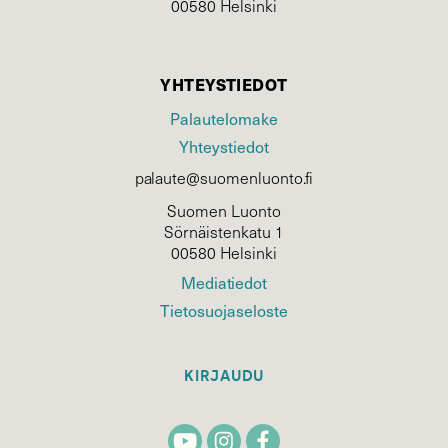
00580 Helsinki
YHTEYSTIEDOT
Palautelomake
Yhteystiedot
palaute@suomenluonto.fi
Suomen Luonto
Sörnäistenkatu 1
00580 Helsinki
Mediatiedot
Tietosuojaseloste
KIRJAUDU