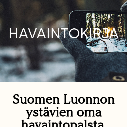
HAVAINTOKIRJA
Suomen Luonnon
ystävien oma
havaintopalsta.