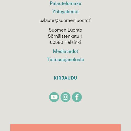
Palautelomake
Yhteystiedot
palaute@suomenluonto.fi
Suomen Luonto
Sörnäistenkatu 1
00580 Helsinki
Mediatiedot
Tietosuojaseloste
KIRJAUDU