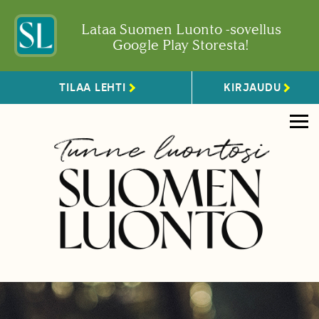
Lataa Suomen Luonto -sovellus
Google Play Storesta!
TILAA LEHTI
KIRJAUDU