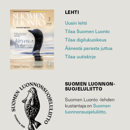
LEHTI
Uusin lehti
Tilaa Suomen Luonto
Tilaa digilukuoikeus
Äänestä parasta juttua
Tilaa uutiskirje
SUOMEN LUONNON­
SUOJELU­LIITTO
Suomen Luonto -lehden
Suomen
kustantaja on
luonnonsuojelu­liitto
.