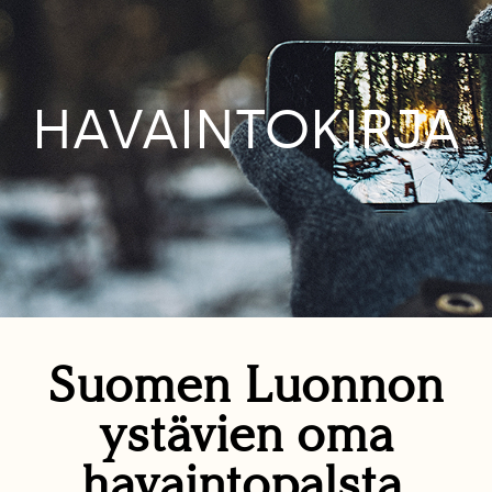
HAVAINTOKIRJA
Suomen Luonnon
ystävien oma
havaintopalsta.