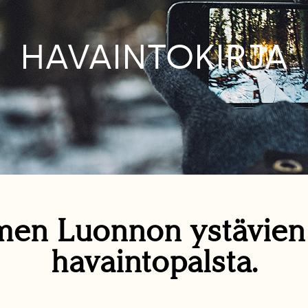
HAVAINTOKIRJA
en Luonnon ystävie
havaintopalsta.