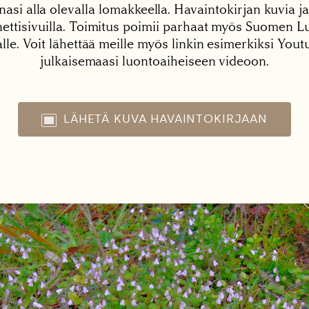
nasi alla olevalla lomakkeella. Havaintokirjan kuvia ja
tisivuilla. Toimitus poimii parhaat myös Suomen Lu
alle. Voit lähettää meille myös linkin esimerkiksi You
julkaisemaasi luontoaiheiseen videoon.
LÄHETÄ KUVA HAVAINTOKIRJAAN