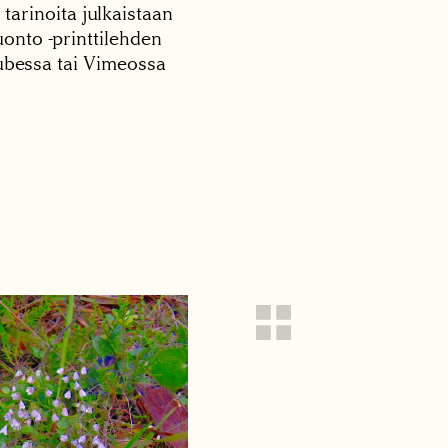
 tarinoita julkaistaan
onto -printtilehden
tubessa tai Vimeossa