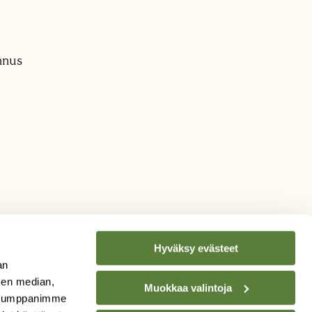
nnus
Hyväksy evästeet
an
sen median,
Muokkaa valintoja
. Kumppanimme
TILAA
SUOMEN