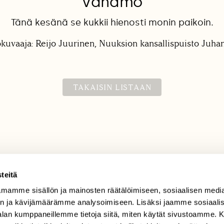
Vanamo
Tänä kesänä se kukkii hienosti monin paikoin.
okuvaaja: Reijo Juurinen, Nuuksion kansallispuisto Juha
TAKAISIN LISTAAN
teitä
mamme sisällön ja mainosten räätälöimiseen, sosiaalisen medi
TILAAJAPALVELU
n ja kävijämäärämme analysoimiseen. Lisäksi jaamme sosiaali
tilaajapalvelu@sll.fi
-alan kumppaneillemme tietoja siitä, miten käytät sivustoamme