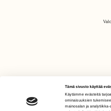
Val
Tämä sivusto käyttää eväs
Käytämme evästeitä tarjoa
LEHTI
ominaisuuksien tukemisee
Uusin lehti
mainosalan ja analytiikka