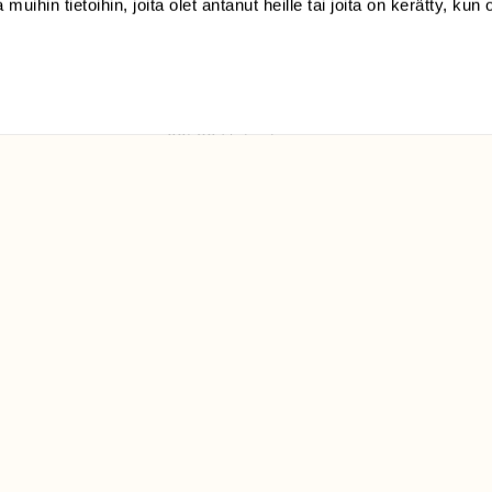
 muihin tietoihin, joita olet antanut heille tai joita on kerätty, kun 
(09) 228 08 210 (arkisin
klo 9-15)
Suomen
Luonto/tilaajapalvelu
Sörnäistenkatu 1
00580 Helsinki
ELU­
YHTEYSTIEDOT
ntaja on
Palautelomake
Yhteystiedot
palaute@suomenluonto.fi
Suomen Luonto
Sörnäistenkatu 1
00580 Helsinki
Mediatiedot
Tietosuojaseloste