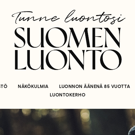
STÖ
NÄKÖKULMIA
LUONNON ÄÄNENÄ 85 VUOTTA
LUONTOKERHO