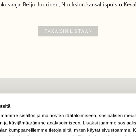
okuvaaja: Reijo Juurinen, Nuuksion kansallispuisto Kes
TAKAISIN LISTAAN
TILAAJAPALVELU
teitä
tilaajapalvelu@sll.fi
mamme sisällön ja mainosten räätälöimiseen, sosiaalisen medi
(09) 228 08 210 (arkisin
klo 9-15)
n ja kävijämäärämme analysoimiseen. Lisäksi jaamme sosiaali
-alan kumppaneillemme tietoja siitä, miten käytät sivustoamme
Suomen