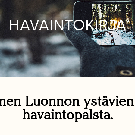
HAVAINTOKIRJA
en Luonnon ystävie
havaintopalsta.