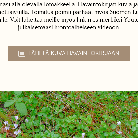
nasi alla olevalla lomakkeella. Havaintokirjan kuvia ja
tisivuilla. Toimitus poimii parhaat myös Suomen Lu
alle. Voit lähettää meille myös linkin esimerkiksi You
julkaisemaasi luontoaiheiseen videoon.
LÄHETÄ KUVA HAVAINTOKIRJAAN