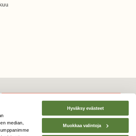
äkuu
Hyväksy evästeet
TILAA
SUOMEN
an
LUONNON
UUTIS­KIRJE
sen median,
Muokkaa valintoja
. Kumppanimme
Sähköpostiosoite