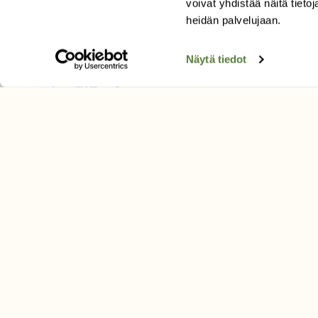
voivat yhdistää näitä tietoja
Tilaa uutiskirje
heidän palvelujaan.
Näytä tiedot
SUOMEN LUONNON­SUOJ
LIITTO
Suomen Luonto -lehden kusta
Suomen luonnonsuojelu­liitto
.