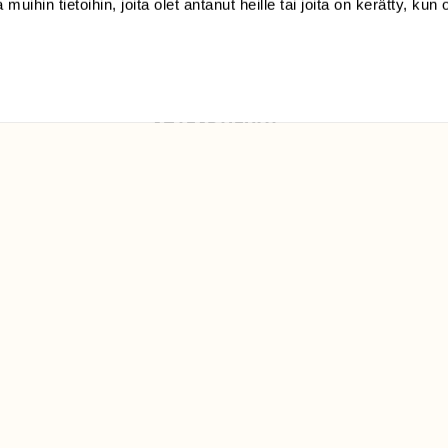
 muihin tietoihin, joita olet antanut heille tai joita on kerätty, kun 
Luonto/tilaajapalvelu
Sörnäistenkatu 1
00580 Helsinki
ELU­
YHTEYSTIEDOT
ntaja on
Palautelomake
Yhteystiedot
palaute@suomenluonto.fi
Suomen Luonto
Sörnäistenkatu 1
00580 Helsinki
Mediatiedot
Tietosuojaseloste
KIRJAUDU