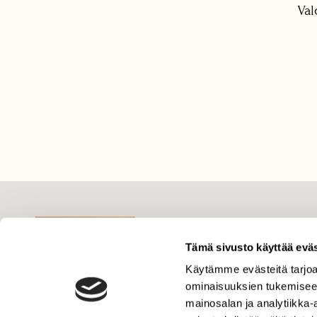
Val
LEHTI
Tämä sivusto käyttää eväs
Uusin lehti
Tilaa Suomen Luonto
Käytämme evästeitä tarjoa
ominaisuuksien tukemisee
Tilaa digilukuoikeus
mainosalan ja analytiikka
Äänestä parasta juttua