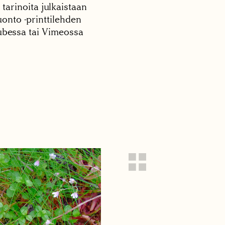
 tarinoita julkaistaan
onto -printtilehden
tubessa tai Vimeossa