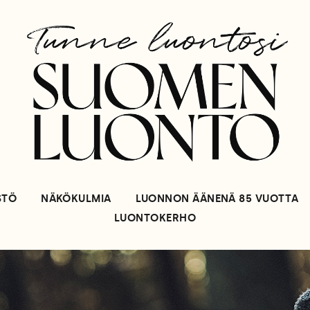
STÖ
NÄKÖKULMIA
LUONNON ÄÄNENÄ 85 VUOTTA
LUONTOKERHO