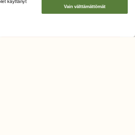
olet käyttänyt
Vain välttämättömät
Hyväksyn tietojeni käytön
uutiskirjeen lähettämiseen
Tietosuojaseloste