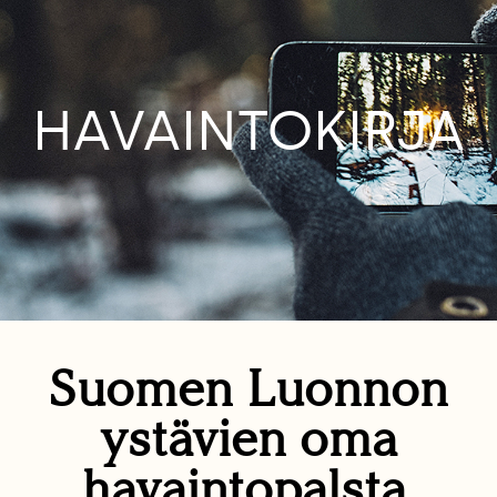
HAVAINTOKIRJA
Suomen Luonnon
ystävien oma
havaintopalsta.