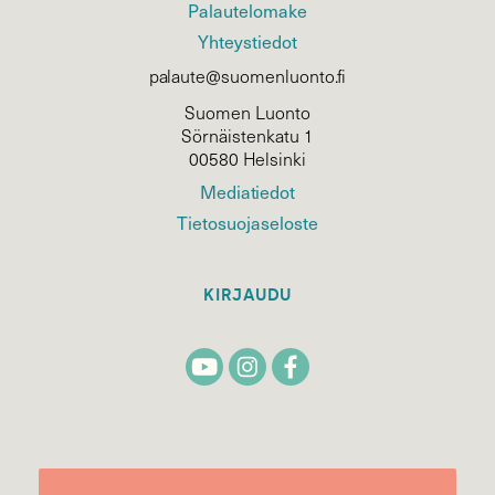
Palautelomake
Yhteystiedot
palaute@suomenluonto.fi
Suomen Luonto
Sörnäistenkatu 1
00580 Helsinki
Mediatiedot
Tietosuojaseloste
KIRJAUDU