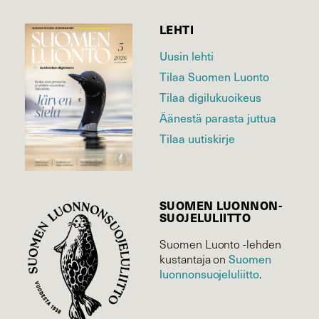
LEHTI
Uusin lehti
Tilaa Suomen Luonto
Tilaa digilukuoikeus
Äänestä parasta juttua
Tilaa uutiskirje
SUOMEN LUONNON­
SUOJELU­LIITTO
Suomen Luonto -lehden
kustantaja on
Suomen
luonnonsuojelu­liitto
.