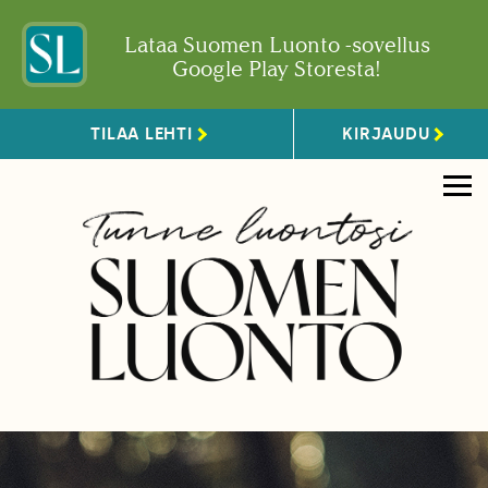
Lataa Suomen Luonto -sovellus
Google Play Storesta!
TILAA LEHTI
KIRJAUDU