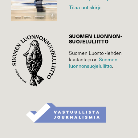
Tilaa uutiskirje
SUOMEN LUONNON­
SUOJELU­LIITTO
Suomen Luonto -lehden
kustantaja on
Suomen
luonnonsuojelu­liitto
.