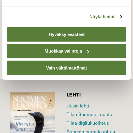
8.6.2026 Klo:03.38 Lieto
Valokuvaaja: Juhani Peltonen, Lieto 8.6.2026
Näytä tiedot
Hyväksy evästeet
TAKAISIN LISTAAN
Muokkaa valintoja
Vain välttämättömät
LEHTI
Uusin lehti
Tilaa Suomen Luonto
Tilaa digilukuoikeus
Äänestä parasta juttua