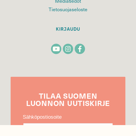
Mediatiedot
Tietosuojaseloste
KIRJAUDU
TILAA
SUOMEN
LUONNON
UUTIS­KIRJE
Sähköpostiosoite