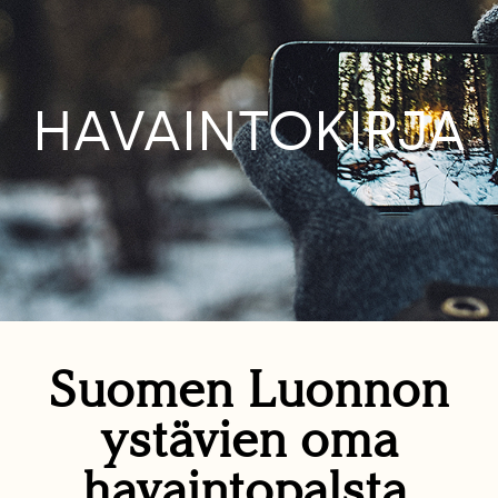
HAVAINTOKIRJA
Suomen Luonnon
ystävien oma
havaintopalsta.