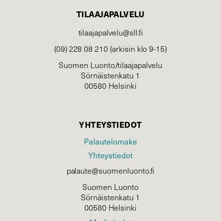
TILAAJAPALVELU
tilaajapalvelu@sll.fi
(09) 228 08 210 (arkisin klo 9-15)
Suomen Luonto/tilaajapalvelu
Sörnäistenkatu 1
00580 Helsinki
YHTEYSTIEDOT
Palautelomake
Yhteystiedot
palaute@suomenluonto.fi
Suomen Luonto
Sörnäistenkatu 1
00580 Helsinki