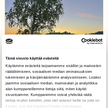
Tämä sivusto käyttää evästeitä
Käytämme evästeitä tarjoamamme sisällön ja mainosten
räätälöimiseen, sosiaalisen median ominaisuuksien
tukemiseen ja kävijämäärämme analysoimiseen. Lisäksi
jaamme sosiaalisen median, mainosalan ja analytiikka-
alan kumppaneillemme tietoja siitä, miten käytät
Vanha Härkätie Klo:03.38
sivustoamme. Kumppanimme voivat yhdistää näitä
tietoja muihin tietoihin, joita olet antanut heille tai joita on
Varhainen aamu Vanhalla Härkätiellä
kerätty, kun olet käyttänyt heidän palvelujaan.