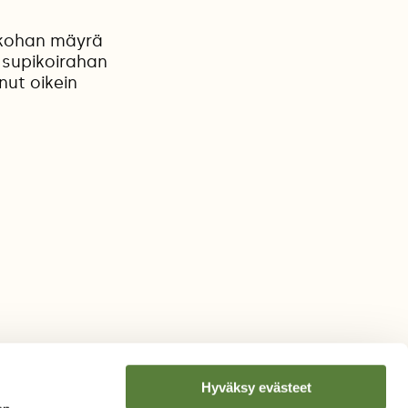
Onkohan mäyrä
ä supikoirahan
nut oikein
Hyväksy evästeet