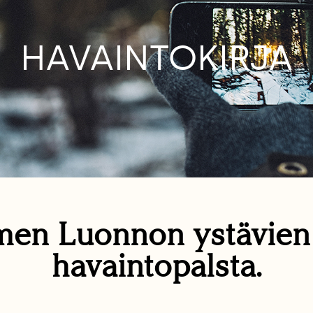
HAVAINTOKIRJA
en Luonnon ystävie
havaintopalsta.