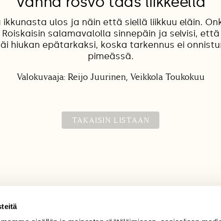
Vanha rosvo taas liikkeellä
ä ikkunasta ulos ja näin että siellä liikkuu eläin. 
. Roiskaisin salamavalolla sinnepäin ja selvisi, ett
jäi hiukan epätarkaksi, koska tarkennus ei onnistu
pimeässä.
Valokuvaaja: Reijo Juurinen, Veikkola Toukokuu
TAKAISIN LISTAAN
teitä