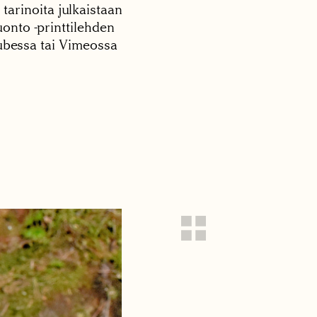
 tarinoita julkaistaan
onto -printtilehden
tubessa tai Vimeossa