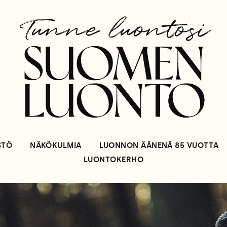
STÖ
NÄKÖKULMIA
LUONNON ÄÄNENÄ 85 VUOTTA
LUONTOKERHO