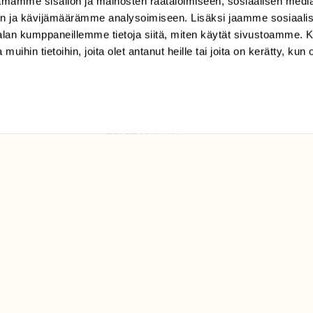
mamme sisällön ja mainosten räätälöimiseen, sosiaalisen medi
TILAAJAPALVELU
n ja kävijämäärämme analysoimiseen. Lisäksi jaamme sosiaali
tilaajapalvelu@sll.fi
-alan kumppaneillemme tietoja siitä, miten käytät sivustoamme
 muihin tietoihin, joita olet antanut heille tai joita on kerätty, kun 
(09) 228 08 210 (arkisin
klo 9-15)
Suomen
Luonto/tilaajapalvelu
Sörnäistenkatu 1
00580 Helsinki
ELU­
YHTEYSTIEDOT
ntaja on
Palautelomake
Yhteystiedot
palaute@suomenluonto.fi
Suomen Luonto
Sörnäistenkatu 1
00580 Helsinki