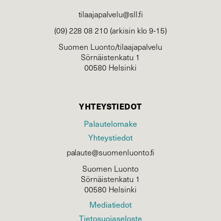
tilaajapalvelu@sll.fi
(09) 228 08 210 (arkisin klo 9-15)
Suomen Luonto/tilaajapalvelu
Sörnäistenkatu 1
00580 Helsinki
YHTEYSTIEDOT
Palautelomake
Yhteystiedot
palaute@suomenluonto.fi
Suomen Luonto
Sörnäistenkatu 1
00580 Helsinki
Mediatiedot
Tietosuojaseloste