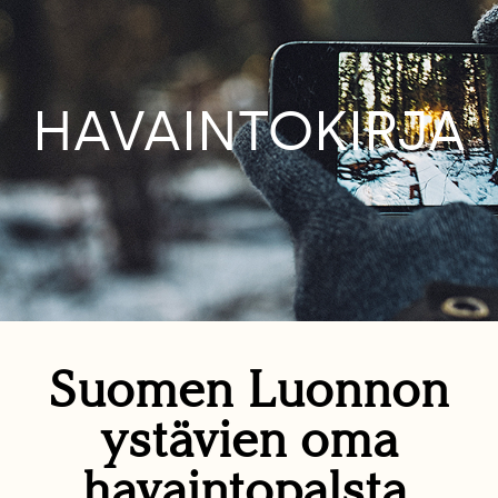
HAVAINTOKIRJA
Suomen Luonnon
ystävien oma
havaintopalsta.