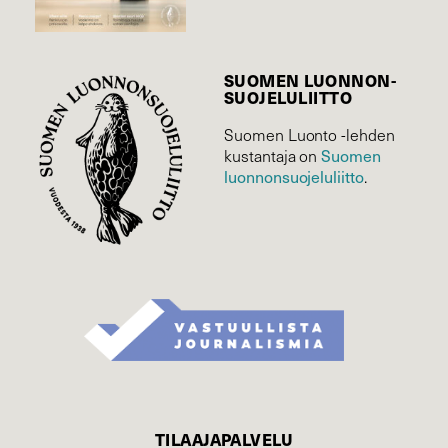
SUOMEN LUONNON­
SUOJELU­LIITTO
Suomen Luonto -lehden
Suomen
kustantaja on
luonnonsuojelu­liitto
.
TILAAJAPALVELU