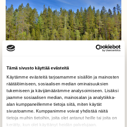
Tämä sivusto käyttää evästeitä
Käytämme evästeitä tarjoamamme sisällön ja mainosten
räätälöimiseen, sosiaalisen median ominaisuuksien
tukemiseen ja kävijämäärämme analysoimiseen. Lisäksi
jaamme sosiaalisen median, mainosalan ja analytiikka-
Vanhaa metsää
alan kumppaneillemme tietoja siitä, miten käytät
sivustoamme. Kumppanimme voivat yhdistää näitä
Soidinsuon pohjois reunalla.
tietoja muihin tietoihin, joita olet antanut heille tai joita on
Valokuvaaja: Reijo Juurinen, Nuuksion
kerätty, kun olet käyttänyt heidän palvelujaan.