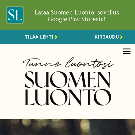
Lataa Suomen Luonto -sovellus
Google Play Storesta!
TILAA LEHTI
KIRJAUDU