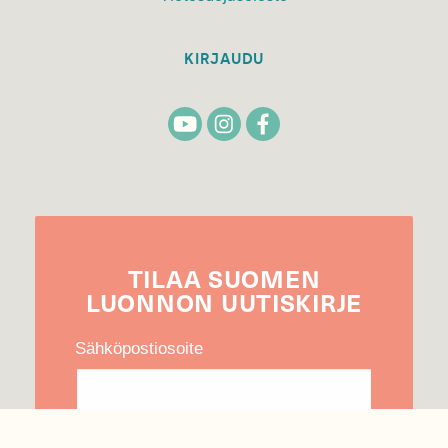
KIRJAUDU
TILAA
SUOMEN
LUONNON
UUTIS­KIRJE
Sähköpostiosoite
Hyväksyn tietojeni käytön uutiskirjeen