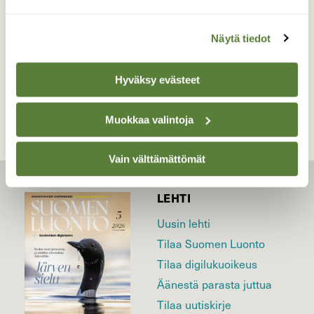
kansallispuisto Toukokuu
Näytä tiedot
TAKAISIN LISTAAN
Hyväksy evästeet
Muokkaa valintoja
Vain välttämättömät
LEHTI
Uusin lehti
Tilaa Suomen Luonto
Tilaa digilukuoikeus
Äänestä parasta juttua
Tilaa uutiskirje