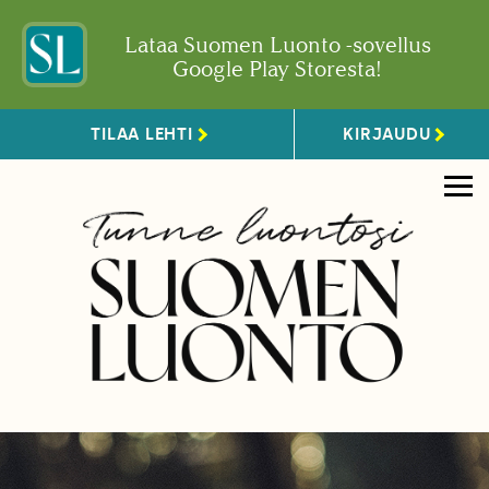
Lataa Suomen Luonto -sovellus
Google Play Storesta!
TILAA LEHTI
KIRJAUDU