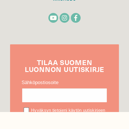
TILAA
SUOMEN
LUONNON
UUTIS­KIRJE
Sähköpostiosoite
Hyväksyn tietojeni käytön uutiskirjeen
lähettämiseen