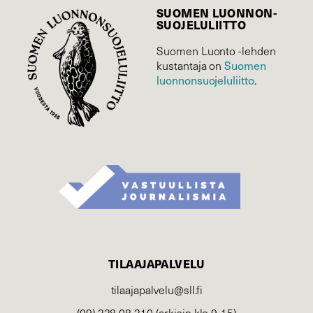
SUOMEN LUONNON­
SUOJELU­LIITTO
Suomen Luonto -lehden
Suomen
kustantaja on
luonnonsuojelu­liitto
.
TILAAJAPALVELU
tilaajapalvelu@sll.fi
(09) 228 08 210 (arkisin klo 9-15)