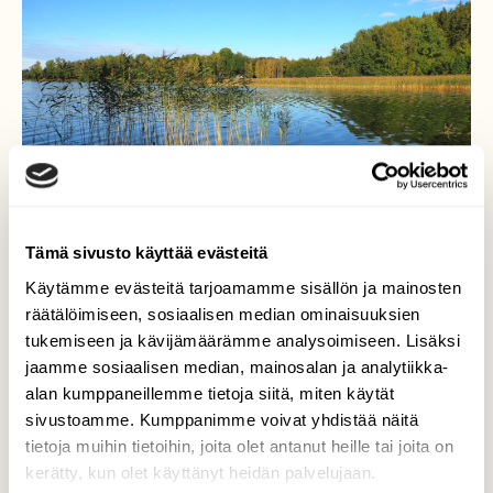
Tämä sivusto käyttää evästeitä
Käytämme evästeitä tarjoamamme sisällön ja mainosten
räätälöimiseen, sosiaalisen median ominaisuuksien
Värejä...
tukemiseen ja kävijämäärämme analysoimiseen. Lisäksi
jaamme sosiaalisen median, mainosalan ja analytiikka-
..syyspäivän kauneutta Vesijärvellä.
alan kumppaneillemme tietoja siitä, miten käytät
sivustoamme. Kumppanimme voivat yhdistää näitä
Valokuvaaja: Arja Valtonen, Lahti 11.9.2022
tietoja muihin tietoihin, joita olet antanut heille tai joita on
kerätty, kun olet käyttänyt heidän palvelujaan.