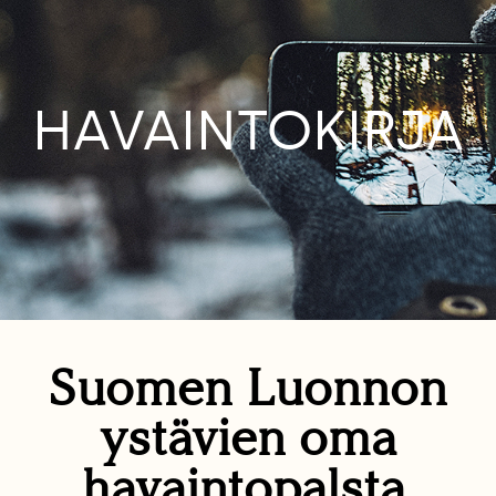
HAVAINTOKIRJA
Suomen Luonnon
ystävien oma
havaintopalsta.