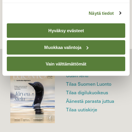
TAKAISIN LISTAAN
Näytä tiedot
Hyväksy evästeet
Muokkaa valintoja
Vain välttämättömät
LEHTI
Uusin lehti
Tilaa Suomen Luonto
Tilaa digilukuoikeus
Äänestä parasta juttua
Tilaa uutiskirje