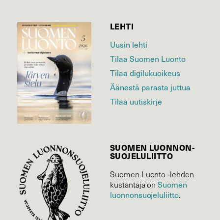
LEHTI
Uusin lehti
Tilaa Suomen Luonto
Tilaa digilukuoikeus
Äänestä parasta juttua
Tilaa uutiskirje
SUOMEN LUONNON­
SUOJELU­LIITTO
Suomen Luonto -lehden
kustantaja on
Suomen
luonnonsuojelu­liitto
.