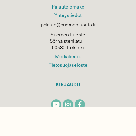
Palautelomake
Yhteystiedot
palaute@suomenluonto.fi
Suomen Luonto
Sörnäistenkatu 1
00580 Helsinki
Mediatiedot
Tietosuojaseloste
KIRJAUDU