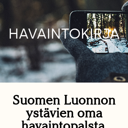
HAVAINTOKIRJA
Suomen Luonnon
ystävien oma
havaintopalsta.