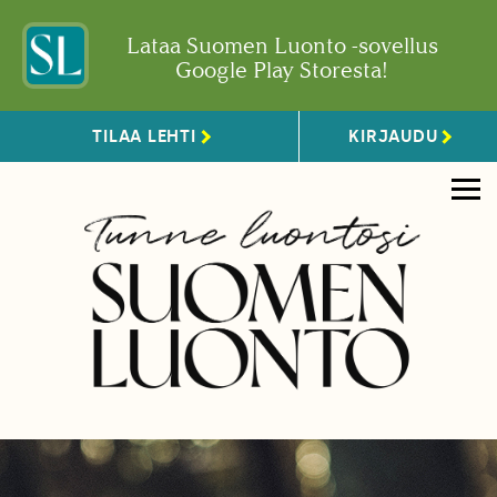
Lataa Suomen Luonto -sovellus
Google Play Storesta!
TILAA LEHTI
KIRJAUDU