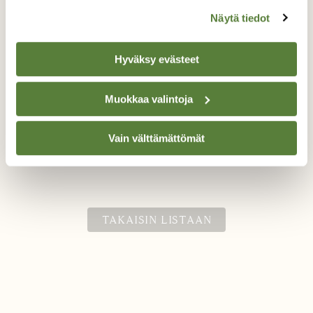
Näytä tiedot
Hyväksy evästeet
Muokkaa valintoja
väriä ja valoa syksyyn
Vain välttämättömät
Valokuvaaja: Eija Varjola, Nastola syyskuu 2014
TAKAISIN LISTAAN