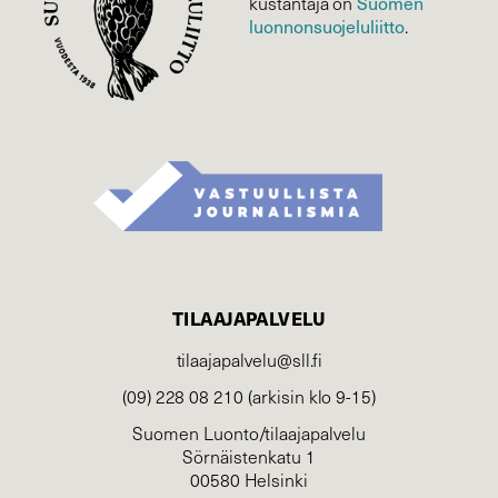
Suomen
kustantaja on
luonnonsuojelu­liitto
.
TILAAJAPALVELU
tilaajapalvelu@sll.fi
(09) 228 08 210 (arkisin klo 9-15)
Suomen Luonto/tilaajapalvelu
Sörnäistenkatu 1
00580 Helsinki