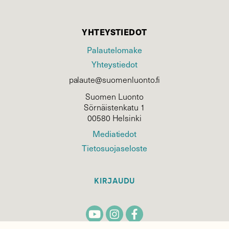
YHTEYSTIEDOT
Palautelomake
Yhteystiedot
palaute@suomenluonto.fi
Suomen Luonto
Sörnäistenkatu 1
00580 Helsinki
Mediatiedot
Tietosuojaseloste
KIRJAUDU