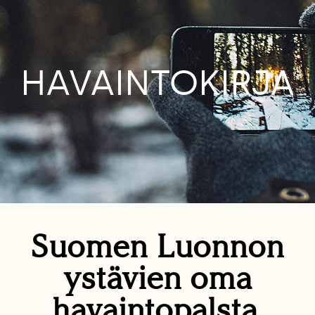
HAVAINTOKIRJA
Suomen Luonnon
ystävien oma
havaintopalsta.