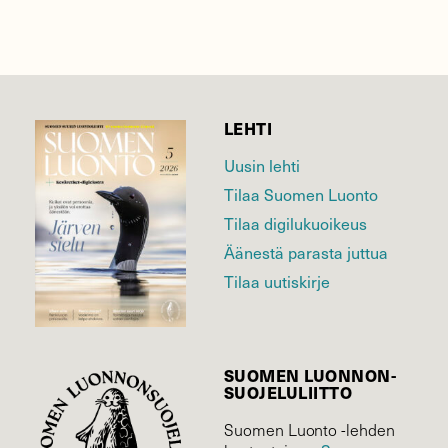
LEHTI
Uusin lehti
Tilaa Suomen Luonto
Tilaa digilukuoikeus
Äänestä parasta juttua
Tilaa uutiskirje
SUOMEN LUONNON­
SUOJELU­LIITTO
Suomen Luonto -lehden