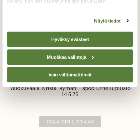
kerätty, kun olet käyttänyt heidän palvelujaan.
Näytä tiedot
Hyväksy evästeet
Värikkäät lupiinit
Muokkaa valintoja
Lenkillä luonnonkukkien päivänä ”tiellä jonka
varrella kasvaa villejä lupiineja”.
Vain välttämättömät
Valokuvaaja: Krista Nyman, Espoo Urheilupuisto
14.6.26
TAKAISIN LISTAAN