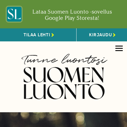
Lataa Suomen Luonto -sovellus
Google Play Storesta!
TILAA LEHTI
KIRJAUDU