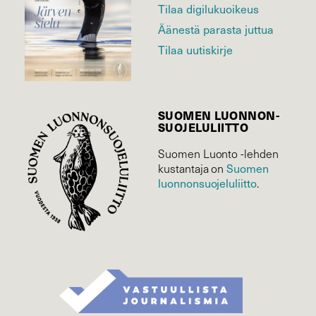
Tilaa digilukuoikeus
Äänestä parasta juttua
Tilaa uutiskirje
SUOMEN LUONNON­
SUOJELU­LIITTO
Suomen Luonto -lehden
kustantaja on
Suomen
luonnonsuojelu­liitto
.