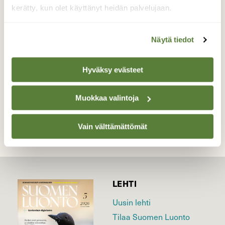
yrittää etsiä, mutta Lempäälän
kerätty, kun olet käyttänyt heidän palvelujaan.
Herralankoskelta sellaisia löytyy joka talvi.
Kuvattu 12.2.2016.
Näytä tiedot
Valokuvaaja: Kari Saarinen, Lempäälä 12.2.2016
Hyväksy evästeet
TAKAISIN LISTAAN
Muokkaa valintoja
Vain välttämättömät
LEHTI
Uusin lehti
Tilaa Suomen Luonto