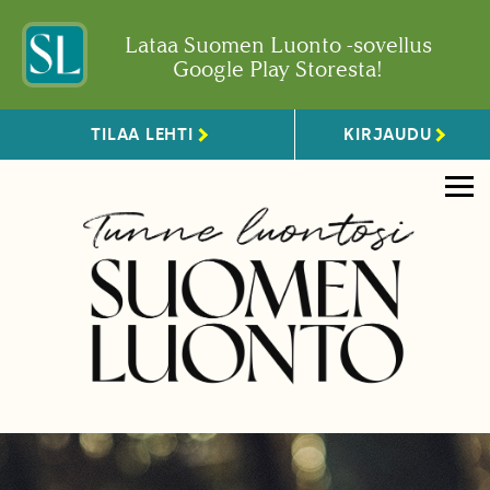
Lataa Suomen Luonto -sovellus
Google Play Storesta!
TILAA LEHTI
KIRJAUDU