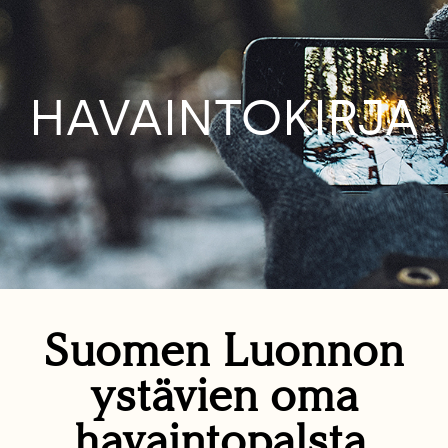
HAVAINTOKIRJA
Suomen Luonnon
ystävien oma
havaintopalsta.