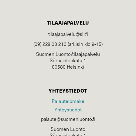
TILAAJAPALVELU
tilaajapalvelu@sll.fi
(09) 228 08 210 (arkisin klo 9-15)
Suomen Luonto/tilaajapalvelu
Sörnäistenkatu 1
00580 Helsinki
YHTEYSTIEDOT
Palautelomake
Yhteystiedot
palaute@suomenluonto.fi
Suomen Luonto
Sörnäistenkatu 1