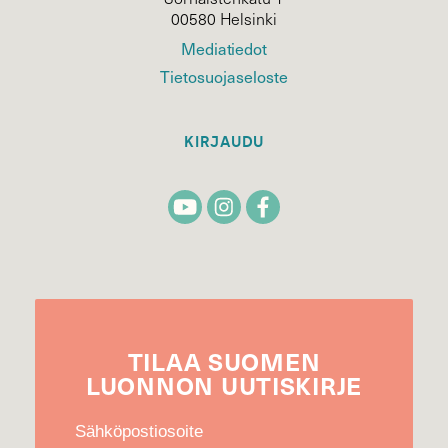
00580 Helsinki
Mediatiedot
Tietosuojaseloste
KIRJAUDU
TILAA
SUOMEN
LUONNON
UUTIS­KIRJE
Sähköpostiosoite