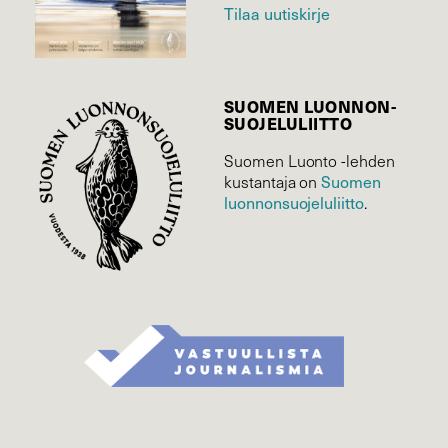
Tilaa uutiskirje
SUOMEN LUONNON­
SUOJELU­LIITTO
Suomen Luonto -lehden
kustantaja on
Suomen
luonnonsuojelu­liitto
.