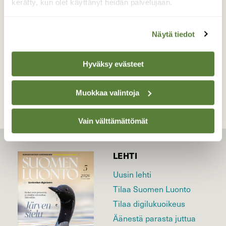
kerätty, kun olet käyttänyt heidän palvelujaan.
Valokuvaaja: Kaarlo Asikainen, Iisalmi 18.4.2026
Näytä tiedot
TAKAISIN LISTAAN
Hyväksy evästeet
Muokkaa valintoja
Vain välttämättömät
LEHTI
Uusin lehti
Tilaa Suomen Luonto
Tilaa digilukuoikeus
Äänestä parasta juttua