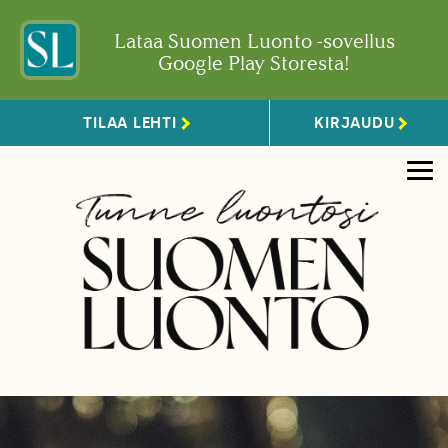
Lataa Suomen Luonto -sovellus
Google Play Storesta!
TILAA LEHTI
KIRJAUDU