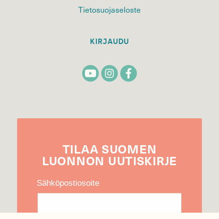
Tietosuojaseloste
KIRJAUDU
TILAA
SUOMEN
LUONNON
UUTIS­KIRJE
Sähköpostiosoite