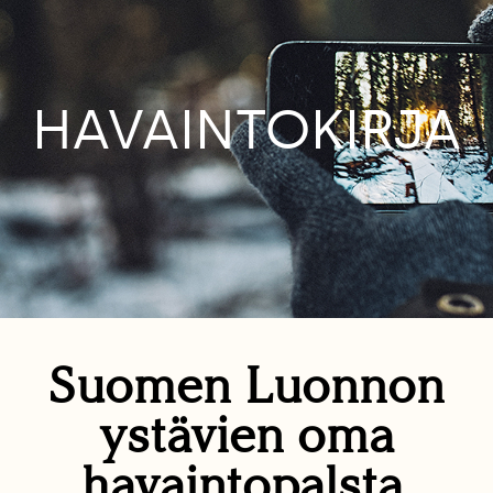
HAVAINTOKIRJA
Suomen Luonnon
ystävien oma
havaintopalsta.