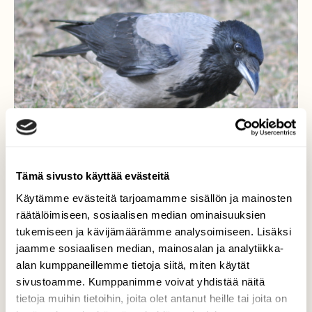
Tämä sivusto käyttää evästeitä
Käytämme evästeitä tarjoamamme sisällön ja mainosten
räätälöimiseen, sosiaalisen median ominaisuuksien
tukemiseen ja kävijämäärämme analysoimiseen. Lisäksi
Varis
jaamme sosiaalisen median, mainosalan ja analytiikka-
alan kumppaneillemme tietoja siitä, miten käytät
On se viisas lintu ja siksi vaikea kuvattava.
sivustoamme. Kumppanimme voivat yhdistää näitä
Nykyisin näitä näkee meillä vain yksittäisiä,
tietoja muihin tietoihin, joita olet antanut heille tai joita on
ennen oli parvia.