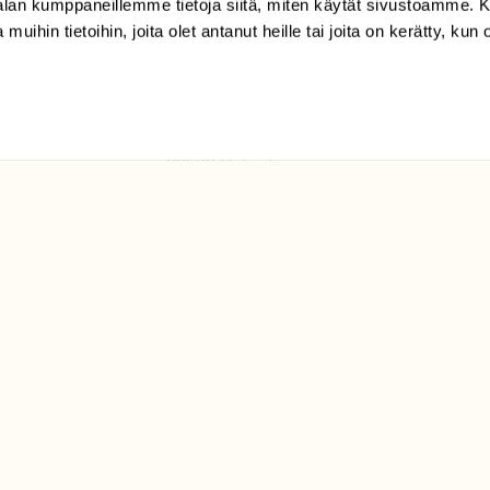
-alan kumppaneillemme tietoja siitä, miten käytät sivustoamme
 muihin tietoihin, joita olet antanut heille tai joita on kerätty, kun 
(09) 228 08 210 (arkisin
klo 9-15)
Suomen
Luonto/tilaajapalvelu
Sörnäistenkatu 1
00580 Helsinki
ELU­
YHTEYSTIEDOT
ntaja on
Palautelomake
Yhteystiedot
palaute@suomenluonto.fi
Suomen Luonto
Sörnäistenkatu 1
00580 Helsinki
Mediatiedot
Tietosuojaseloste