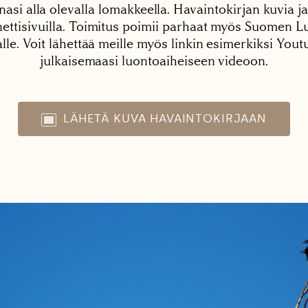
nasi alla olevalla lomakkeella. Havaintokirjan kuvia ja
tisivuilla. Toimitus poimii parhaat myös Suomen Lu
alle. Voit lähettää meille myös linkin esimerkiksi You
julkaisemaasi luontoaiheiseen videoon.
LÄHETÄ KUVA HAVAINTOKIRJAAN