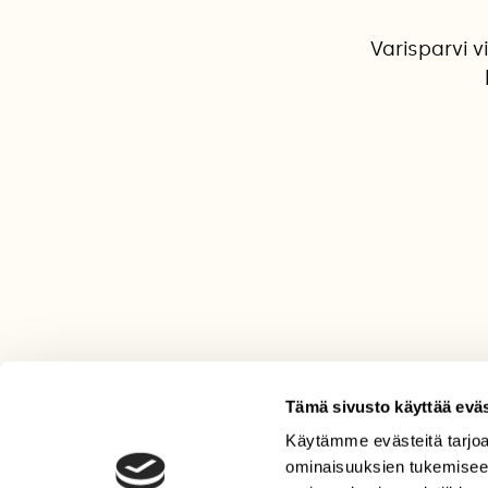
Varisparvi 
Tämä sivusto käyttää eväs
Käytämme evästeitä tarjoa
LEHTI
ominaisuuksien tukemisee
Uusin lehti