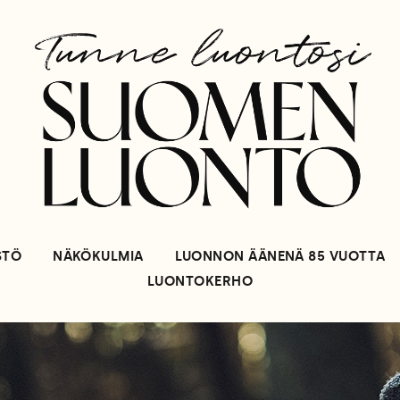
STÖ
NÄKÖKULMIA
LUONNON ÄÄNENÄ 85 VUOTTA
LUONTOKERHO