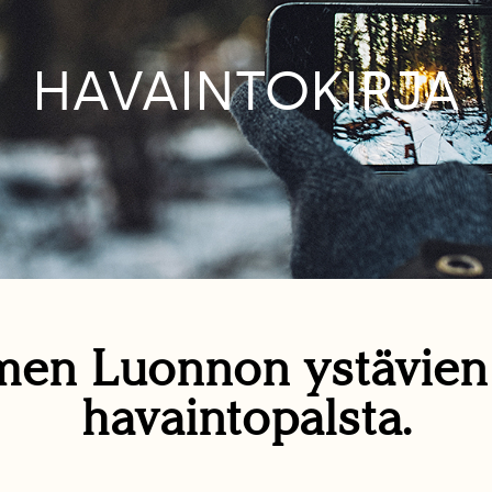
HAVAINTOKIRJA
en Luonnon ystävie
havaintopalsta.