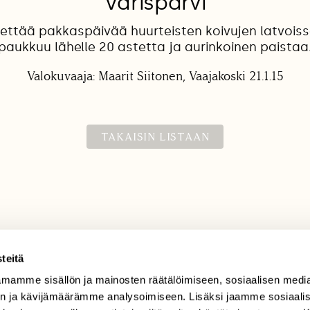
Varisparvi
viettää pakkaspäivää huurteisten koivujen latvois
paukkuu lähelle 20 astetta ja aurinkoinen paistaa
Valokuvaaja: Maarit Siitonen, Vaajakoski 21.1.15
TAKAISIN LISTAAN
teitä
mamme sisällön ja mainosten räätälöimiseen, sosiaalisen medi
TILAAJAPALVELU
n ja kävijämäärämme analysoimiseen. Lisäksi jaamme sosiaali
tilaajapalvelu@sll.fi