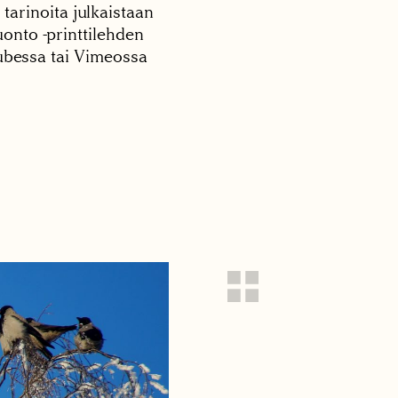
 tarinoita julkaistaan
onto -printtilehden
tubessa tai Vimeossa