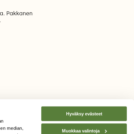
sa. Pakkanen
.
Hyväksy evästeet
an
sen median,
Muokkaa valintoja