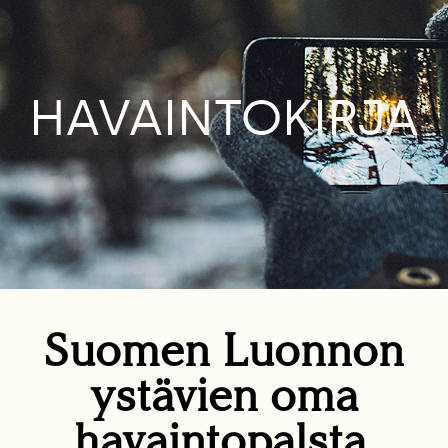
HAVAINTOKIRJA
Suomen Luonnon
ystävien oma
havaintopalsta.