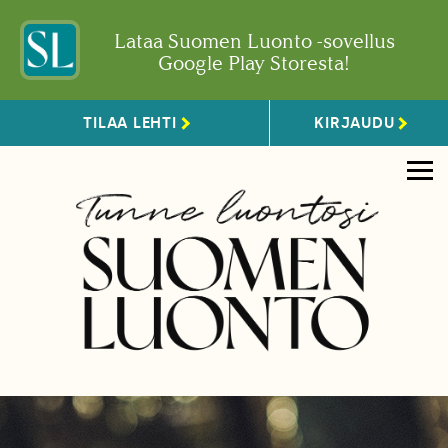
Lataa Suomen Luonto -sovellus
Google Play Storesta!
TILAA LEHTI
KIRJAUDU