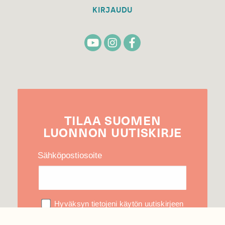
KIRJAUDU
TILAA
SUOMEN
LUONNON
UUTIS­KIRJE
Sähköpostiosoite
Hyväksyn tietojeni käytön uutiskirjeen
lähettämiseen