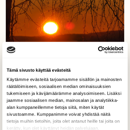
Tämä sivusto käyttää evästeitä
Käytämme evästeitä tarjoamamme sisällön ja mainosten
räätälöimiseen, sosiaalisen median ominaisuuksien
Värit valloillaan...
tukemiseen ja kävijämäärämme analysoimiseen. Lisäksi
jaamme sosiaalisen median, mainosalan ja analytiikka-
..viikon ainoan aurinkoisen päivän
alan kumppaneillemme tietoja siitä, miten käytät
auringonlasku oli kuin maalauksesta.
sivustoamme. Kumppanimme voivat yhdistää näitä
Valokuvaaja: Arja Valtonen, Lahti 27.1.2023
tietoja muihin tietoihin, joita olet antanut heille tai joita on
kerätty, kun olet käyttänyt heidän palvelujaan.