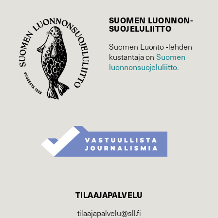
SUOMEN LUONNON­
SUOJELU­LIITTO
Suomen Luonto -lehden
Suomen
kustantaja on
luonnonsuojelu­liitto
.
TILAAJAPALVELU
tilaajapalvelu@sll.fi