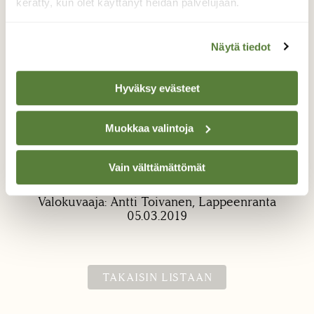
kerätty, kun olet käyttänyt heidän palvelujaan.
Näytä tiedot
Hyväksy evästeet
Varjot pitenevät
Muokkaa valintoja
Illan viimeisiä valoja auringon laskiessa
Vain välttämättömät
metsän taa.
Valokuvaaja: Antti Toivanen, Lappeenranta
05.03.2019
TAKAISIN LISTAAN