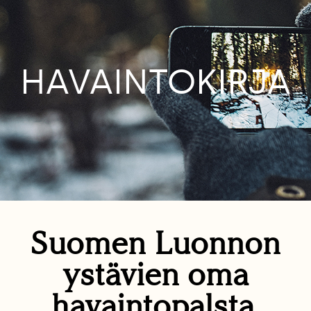
HAVAINTOKIRJA
Suomen Luonnon
ystävien oma
havaintopalsta.