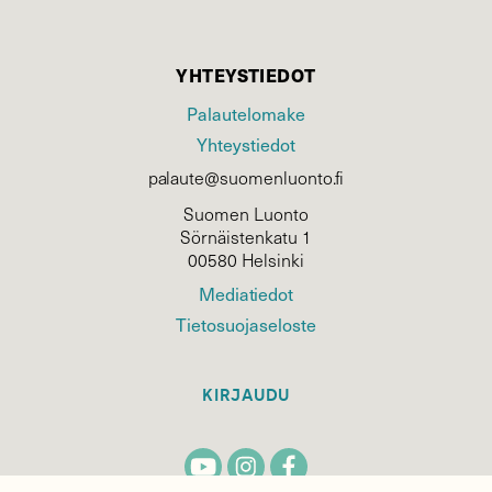
YHTEYSTIEDOT
Palautelomake
Yhteystiedot
palaute@suomenluonto.fi
Suomen Luonto
Sörnäistenkatu 1
00580 Helsinki
Mediatiedot
Tietosuojaseloste
KIRJAUDU