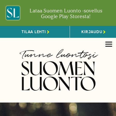
Lataa Suomen Luonto -sovellus
Google Play Storesta!
TILAA LEHTI
KIRJAUDU