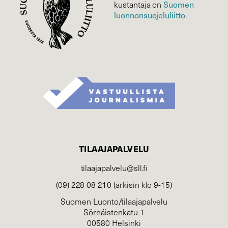
Suomen
kustantaja on
luonnonsuojelu­liitto
.
TILAAJAPALVELU
tilaajapalvelu@sll.fi
(09) 228 08 210 (arkisin klo 9-15)
Suomen Luonto/tilaajapalvelu
Sörnäistenkatu 1
00580 Helsinki