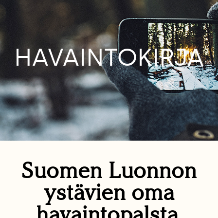
HAVAINTOKIRJA
Suomen Luonnon
ystävien oma
havaintopalsta.