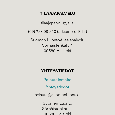
TILAAJAPALVELU
tilaajapalvelu@sll.fi
(09) 228 08 210 (arkisin klo 9-15)
Suomen Luonto/tilaajapalvelu
Sörnäistenkatu 1
00580 Helsinki
YHTEYSTIEDOT
Palautelomake
Yhteystiedot
palaute@suomenluonto.fi
Suomen Luonto
Sörnäistenkatu 1
00580 Helsinki