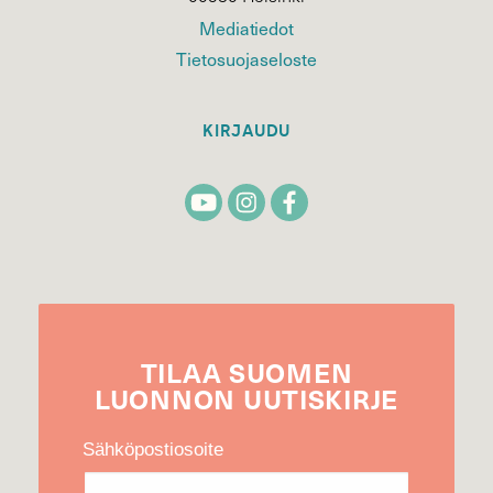
Mediatiedot
Tietosuojaseloste
KIRJAUDU
TILAA
SUOMEN
LUONNON
UUTIS­KIRJE
Sähköpostiosoite