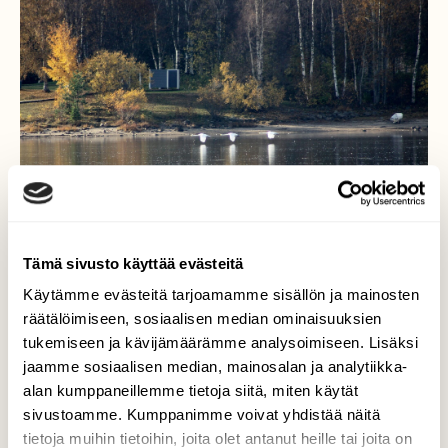
Tämä sivusto käyttää evästeitä
Käytämme evästeitä tarjoamamme sisällön ja mainosten
räätälöimiseen, sosiaalisen median ominaisuuksien
tukemiseen ja kävijämäärämme analysoimiseen. Lisäksi
Varjot
jaamme sosiaalisen median, mainosalan ja analytiikka-
alan kumppaneillemme tietoja siitä, miten käytät
Pe 2.10. vastarannan kolmen lentävän
sivustoamme. Kumppanimme voivat yhdistää näitä
joutsenen ja koivujen varjot kuvittivat tyyntä
tietoja muihin tietoihin, joita olet antanut heille tai joita on