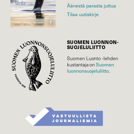
Äänestä parasta juttua
Tilaa uutiskirje
SUOMEN LUONNON­
SUOJELU­LIITTO
Suomen Luonto -lehden
kustantaja on
Suomen
luonnonsuojelu­liitto
.