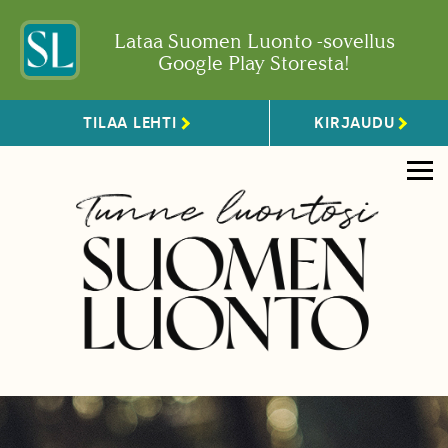
Lataa Suomen Luonto -sovellus
Google Play Storesta!
TILAA LEHTI
KIRJAUDU