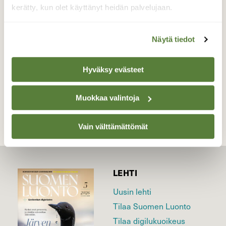
Tornionjokea Suensaaren kohdalla.
kerätty, kun olet käyttänyt heidän palvelujaan.
Valokuvaaja: Pirkko Siukonen, Tornio, Kiviranta
2.10.2020
Näytä tiedot
Hyväksy evästeet
TAKAISIN LISTAAN
Muokkaa valintoja
Vain välttämättömät
LEHTI
Uusin lehti
Tilaa Suomen Luonto
Tilaa digilukuoikeus