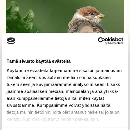
Tämä sivusto käyttää evästeitä
Käytämme evästeitä tarjoamamme sisällön ja mainosten
räätälöimiseen, sosiaalisen median ominaisuuksien
tukemiseen ja kävijämäärämme analysoimiseen. Lisäksi
jaamme sosiaalisen median, mainosalan ja analytiikka-
alan kumppaneillemme tietoja siitä, miten käytät
sivustoamme. Kumppanimme voivat yhdistää näitä
Varpunen tamenoksalla
tietoja muihin tietoihin, joita olet antanut heille tai joita on
kerätty, kun olet käyttänyt heidän palvelujaan.
Valokuvaaja: Eija Varjola, Nastola Kevät 2013