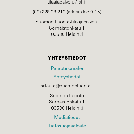
tilaajapalvelu@sll.fi
(09) 228 08 210 (arkisin klo 9-15)
Suomen Luonto/tilaajapalvelu
Sörnäistenkatu 1
00580 Helsinki
YHTEYSTIEDOT
Palautelomake
Yhteystiedot
palaute@suomenluonto.fi
Suomen Luonto
Sörnäistenkatu 1
00580 Helsinki
Mediatiedot
Tietosuojaseloste