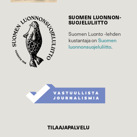
SUOMEN LUONNON­
SUOJELU­LIITTO
Suomen Luonto -lehden
Suomen
kustantaja on
luonnonsuojelu­liitto
.
TILAAJAPALVELU