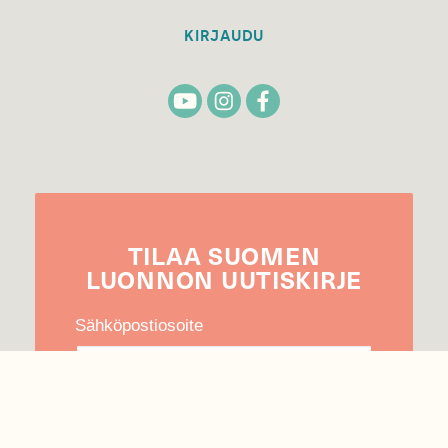
KIRJAUDU
TILAA
SUOMEN
LUONNON
UUTIS­KIRJE
Sähköpostiosoite
Hyväksyn tietojeni käytön uutiskirjeen
lähettämiseen