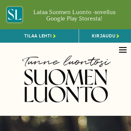
Lataa Suomen Luonto -sovellus
Google Play Storesta!
TILAA LEHTI
KIRJAUDU