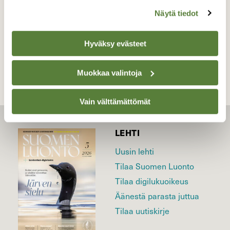
Näytä tiedot
TAKAISIN LISTAAN
Hyväksy evästeet
Muokkaa valintoja
Vain välttämättömät
LEHTI
Uusin lehti
Tilaa Suomen Luonto
Tilaa digilukuoikeus
Äänestä parasta juttua
Tilaa uutiskirje