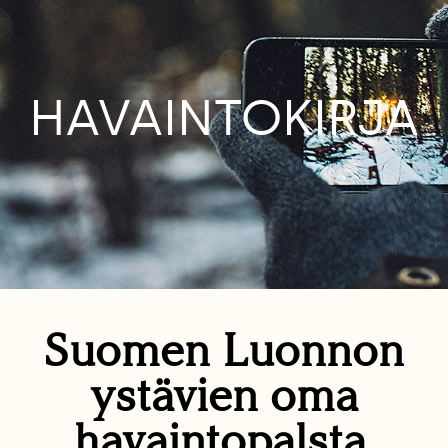
HAVAINTOKIRJA
Suomen Luonnon
ystävien oma
havaintopalsta.