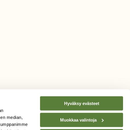
Hyväksy evästeet
an
sen median,
Muokkaa valintoja
. Kumppanimme
TILAA
SUOMEN