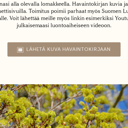
nasi alla olevalla lomakkeella. Havaintokirjan kuvia ja
tisivuilla. Toimitus poimii parhaat myös Suomen Lu
alle. Voit lähettää meille myös linkin esimerkiksi You
julkaisemaasi luontoaiheiseen videoon.
LÄHETÄ KUVA HAVAINTOKIRJAAN