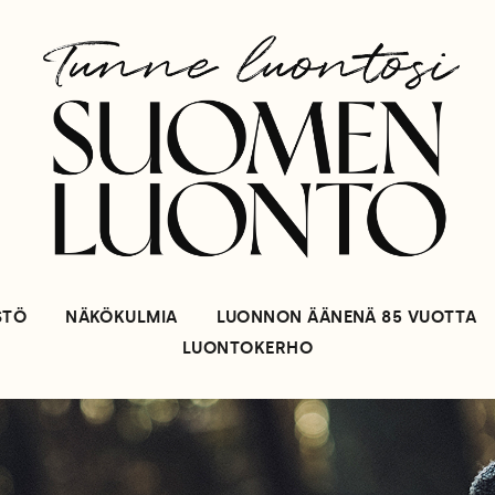
STÖ
NÄKÖKULMIA
LUONNON ÄÄNENÄ 85 VUOTTA
LUONTOKERHO