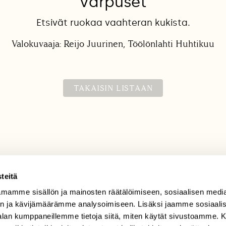
Varpuset
Etsivät ruokaa vaahteran kukista.
Valokuvaaja: Reijo Juurinen, Töölönlahti Huhtikuu
TAKAISIN LISTAAN
teitä
mamme sisällön ja mainosten räätälöimiseen, sosiaalisen medi
TILAAJAPALVELU
n ja kävijämäärämme analysoimiseen. Lisäksi jaamme sosiaali
tilaajapalvelu@sll.fi
-alan kumppaneillemme tietoja siitä, miten käytät sivustoamme