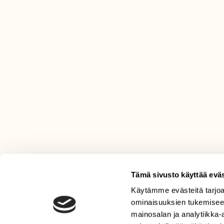
Tämä sivusto käyttää eväs
Käytämme evästeitä tarjoa
LEHTI
ominaisuuksien tukemisee
Uusin lehti
mainosalan ja analytiikka