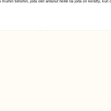
 muihin tietoihin, joita olet antanut heille tai joita on kerätty, kun 
(09) 228 08 210 (arkisin
klo 9-15)
Suomen
Luonto/tilaajapalvelu
Sörnäistenkatu 1
00580 Helsinki
ELU­
YHTEYSTIEDOT
ntaja on
Palautelomake
Yhteystiedot
palaute@suomenluonto.fi
Suomen Luonto
Sörnäistenkatu 1
00580 Helsinki
Mediatiedot
Tietosuojaseloste