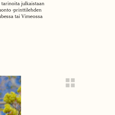
 tarinoita julkaistaan
onto -printtilehden
tubessa tai Vimeossa