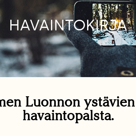
HAVAINTOKIRJA
en Luonnon ystävie
havaintopalsta.