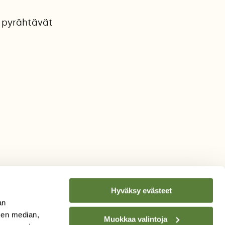
ä pyrähtävät
Hyväksy evästeet
an
sen median,
Muokkaa valintoja