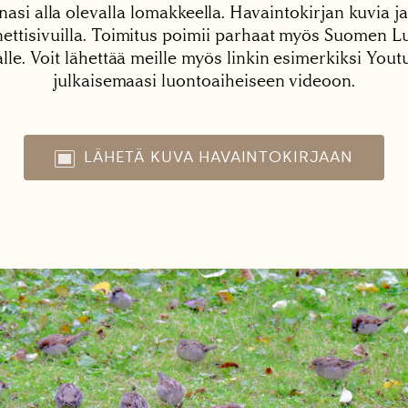
nasi alla olevalla lomakkeella. Havaintokirjan kuvia ja
tisivuilla. Toimitus poimii parhaat myös Suomen Lu
alle. Voit lähettää meille myös linkin esimerkiksi You
julkaisemaasi luontoaiheiseen videoon.
LÄHETÄ KUVA HAVAINTOKIRJAAN