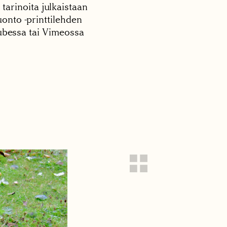
 tarinoita julkaistaan
onto -printtilehden
tubessa tai Vimeossa