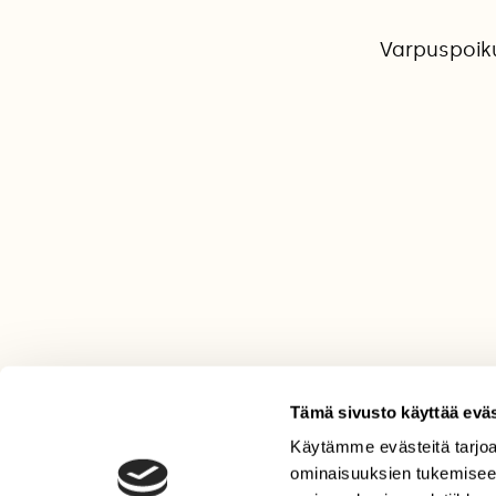
Varpuspoiku
Tämä sivusto käyttää eväs
Käytämme evästeitä tarjoa
LEHTI
ominaisuuksien tukemisee
Uusin lehti