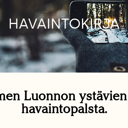
HAVAINTOKIRJA
en Luonnon ystävie
havaintopalsta.