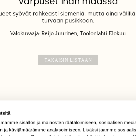
Varpuset ihan maassa
eet syövät rohkeasti siemeniä, mutta aina välill
turvaan pusikkoon.
Valokuvaaja: Reijo Juurinen, Töölönlahti Elokuu
TAKAISIN LISTAAN
teitä
mamme sisällön ja mainosten räätälöimiseen, sosiaalisen medi
TILAAJAPALVELU
n ja kävijämäärämme analysoimiseen. Lisäksi jaamme sosiaali
tilaajapalvelu@sll.fi