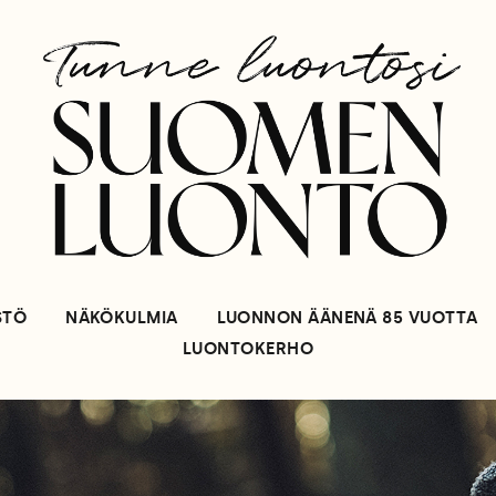
STÖ
NÄKÖKULMIA
LUONNON ÄÄNENÄ 85 VUOTTA
LUONTOKERHO