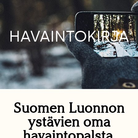
HAVAINTOKIRJA
Suomen Luonnon
ystävien oma
havaintopalsta.