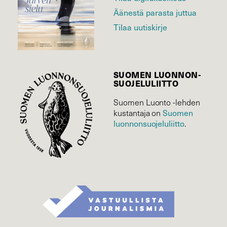
Äänestä parasta juttua
Tilaa uutiskirje
SUOMEN LUONNON­
SUOJELU­LIITTO
Suomen Luonto -lehden
Suomen
kustantaja on
luonnonsuojelu­liitto
.