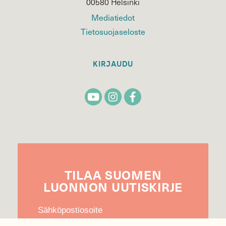
00580 Helsinki
Mediatiedot
Tietosuojaseloste
KIRJAUDU
TILAA
SUOMEN
LUONNON
UUTIS­KIRJE
Sähköpostiosoite