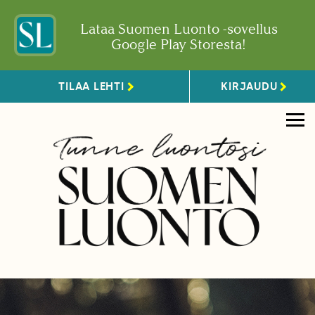
Lataa Suomen Luonto -sovellus
Google Play Storesta!
TILAA LEHTI
KIRJAUDU