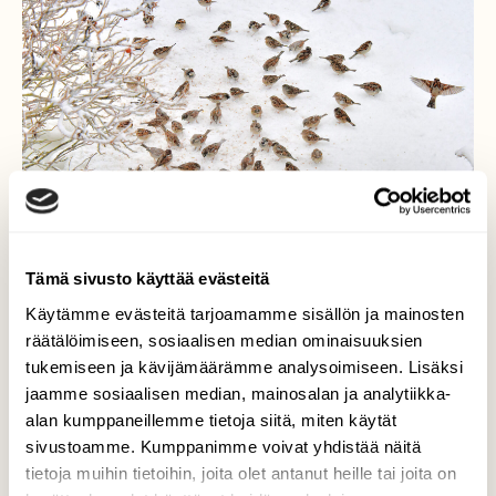
Tämä sivusto käyttää evästeitä
Käytämme evästeitä tarjoamamme sisällön ja mainosten
räätälöimiseen, sosiaalisen median ominaisuuksien
tukemiseen ja kävijämäärämme analysoimiseen. Lisäksi
jaamme sosiaalisen median, mainosalan ja analytiikka-
alan kumppaneillemme tietoja siitä, miten käytät
Varpuset ruokailevat
sivustoamme. Kumppanimme voivat yhdistää näitä
tietoja muihin tietoihin, joita olet antanut heille tai joita on
Niillä on omiakin ruokapaikkoja, mutta