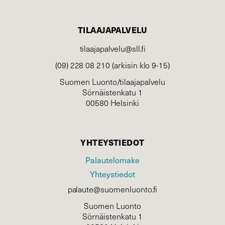
TILAAJAPALVELU
tilaajapalvelu@sll.fi
(09) 228 08 210 (arkisin klo 9-15)
Suomen Luonto/tilaajapalvelu
Sörnäistenkatu 1
00580 Helsinki
YHTEYSTIEDOT
Palautelomake
Yhteystiedot
palaute@suomenluonto.fi
Suomen Luonto
Sörnäistenkatu 1