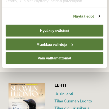
kerätty, kun olet käyttänyt heidän palvelujaan.
sorsien jyväpalvelu kelpaa niillekin.
Valokuvaaja: Reijo Juurinen, Tokoinranta
Näytä tiedot
Helmikuu
Hyväksy evästeet
TAKAISIN LISTAAN
Muokkaa valintoja
Vain välttämättömät
LEHTI
Uusin lehti
Tilaa Suomen Luonto
Tilaa digilukuoikeus