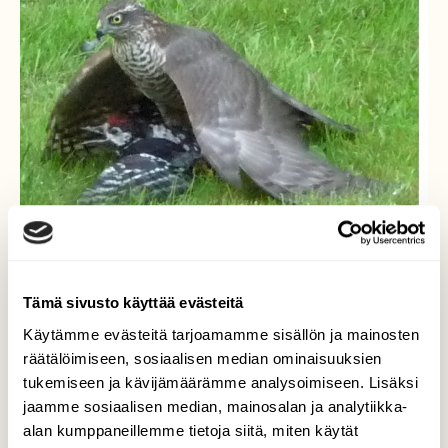
Tämä sivusto käyttää evästeitä
Varpushaukka ja
Käytämme evästeitä tarjoamamme sisällön ja mainosten
Valkoselkätikka
räätälöimiseen, sosiaalisen median ominaisuuksien
tukemiseen ja kävijämäärämme analysoimiseen. Lisäksi
Katselin olohuoneen ikkunan takaa tikkaa,
jaamme sosiaalisen median, mainosalan ja analytiikka-
humaus ja varpushaukka sai saaliin.
alan kumppaneillemme tietoja siitä, miten käytät
Kännykkä oli lähinnä, sillä sain kuvasarjan