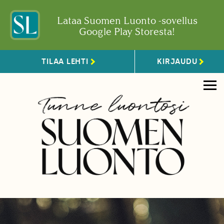
Lataa Suomen Luonto -sovellus
Google Play Storesta!
TILAA LEHTI
KIRJAUDU