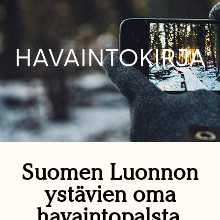
HAVAINTOKIRJA
Suomen Luonnon
ystävien oma
havaintopalsta.