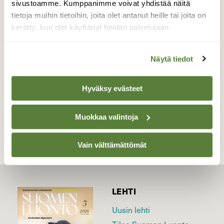
sivustoamme. Kumppanimme voivat yhdistää näitä
kun tikka haukan kynsissä koetti ympäri
tietoja muihin tietoihin, joita olet antanut heille tai joita on
pihaa päästä kynsistä. Päätyi siihen että
kerätty, kun olet käyttänyt heidän palvelujaan.
haukka lähti tikka kynsissään lentoon.
Valokuvaaja: Arto Heiskari, Lohja Virkkala 8.8.2014
Näytä tiedot
Hyväksy evästeet
TAKAISIN LISTAAN
Muokkaa valintoja
Vain välttämättömät
LEHTI
Uusin lehti