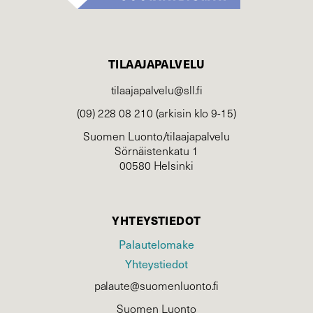
TILAAJAPALVELU
tilaajapalvelu@sll.fi
(09) 228 08 210 (arkisin klo 9-15)
Suomen Luonto/tilaajapalvelu
Sörnäistenkatu 1
00580 Helsinki
YHTEYSTIEDOT
Palautelomake
Yhteystiedot
palaute@suomenluonto.fi
Suomen Luonto