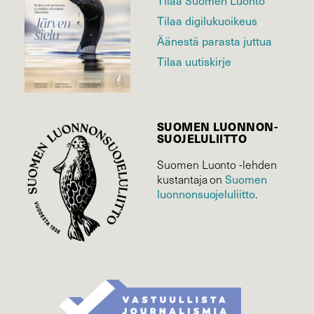
Tilaa Suomen Luonto
Tilaa digilukuoikeus
Äänestä parasta juttua
Tilaa uutiskirje
SUOMEN LUONNON­
SUOJELU­LIITTO
Suomen Luonto -lehden
kustantaja on
Suomen
luonnonsuojelu­liitto
.