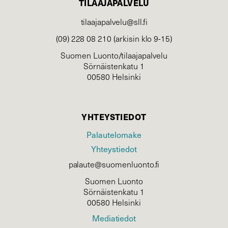
TILAAJAPALVELU
tilaajapalvelu@sll.fi
(09) 228 08 210 (arkisin klo 9-15)
Suomen Luonto/tilaajapalvelu
Sörnäistenkatu 1
00580 Helsinki
YHTEYSTIEDOT
Palautelomake
Yhteystiedot
palaute@suomenluonto.fi
Suomen Luonto
Sörnäistenkatu 1
00580 Helsinki
Mediatiedot