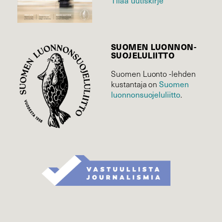
SUOMEN LUONNON­
SUOJELU­LIITTO
Suomen Luonto -lehden
Suomen
kustantaja on
luonnonsuojelu­liitto
.