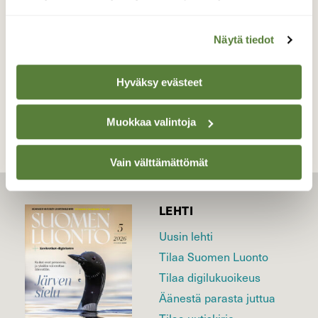
Valokuvaaja: Reijo Juurinen, Helsinki Maaliskuu
Näytä tiedot
TAKAISIN LISTAAN
Hyväksy evästeet
Muokkaa valintoja
Vain välttämättömät
LEHTI
Uusin lehti
Tilaa Suomen Luonto
Tilaa digilukuoikeus
Äänestä parasta juttua
Tilaa uutiskirje