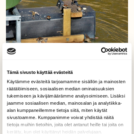
Tämä sivusto käyttää evästeitä
Käytämme evästeitä tarjoamamme sisällön ja mainosten
räätälöimiseen, sosiaalisen median ominaisuuksien
tukemiseen ja kävijämäärämme analysoimiseen. Lisäksi
jaamme sosiaalisen median, mainosalan ja analytiikka-
Varpusilla kävi hyvin
alan kumppaneillemme tietoja siitä, miten käytät
sivustoamme. Kumppanimme voivat yhdistää näitä
Tokoinrannan ruokintapaikka on kuivunut
tietoja muihin tietoihin, joita olet antanut heille tai joita on
senverran, että varpusetkin voivat syödä.
kerätty, kun olet käyttänyt heidän palvelujaan.