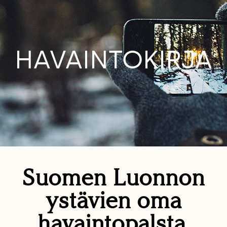
HAVAINTOKIRJA
Suomen Luonnon
ystävien oma
havaintopalsta.