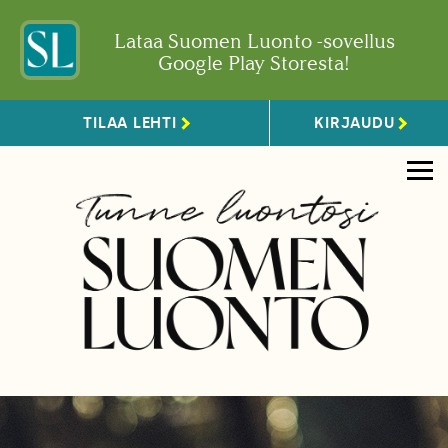
Lataa Suomen Luonto -sovellus
Google Play Storesta!
TILAA LEHTI
KIRJAUDU