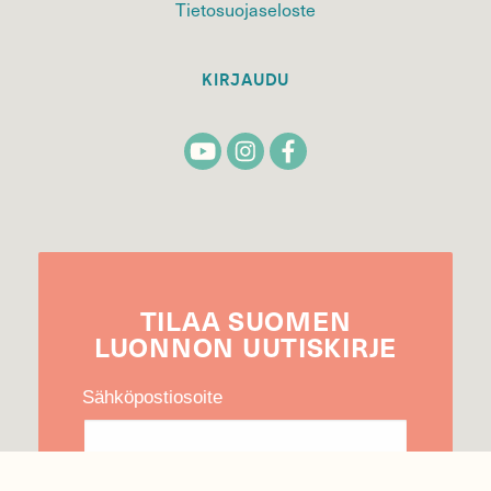
Tietosuojaseloste
KIRJAUDU
TILAA
SUOMEN
LUONNON
UUTIS­KIRJE
Sähköpostiosoite