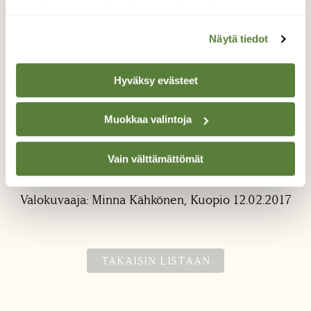
Näytä tiedot
Hyväksy evästeet
Muokkaa valintoja
Varpuspöllö
Tälläinen hurja saalistaja - pieni varpuspöllö,
Vain välttämättömät
vaani pikkulintuja lintulaudan läheisyydessä.
Valokuvaaja: Minna Kähkönen, Kuopio 12.02.2017
TAKAISIN LISTAAN