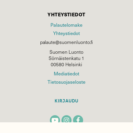
YHTEYSTIEDOT
Palautelomake
Yhteystiedot
palaute@suomenluonto.fi
Suomen Luonto
Sörnäistenkatu 1
00580 Helsinki
Mediatiedot
Tietosuojaseloste
KIRJAUDU