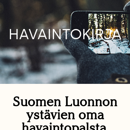
HAVAINTOKIRJA
Suomen Luonnon
ystävien oma
havaintopalsta.