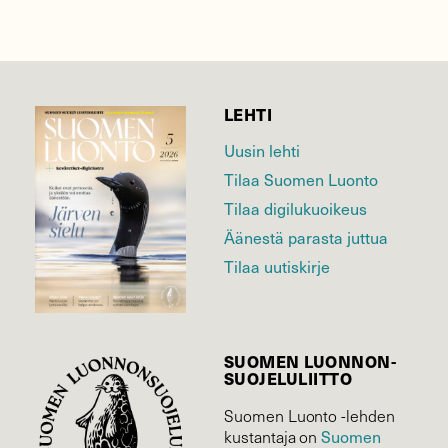
LEHTI
Uusin lehti
Tilaa Suomen Luonto
Tilaa digilukuoikeus
Äänestä parasta juttua
Tilaa uutiskirje
SUOMEN LUONNON­
SUOJELU­LIITTO
Suomen Luonto -lehden
Suomen
kustantaja on