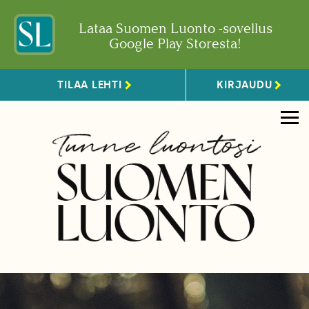
Lataa Suomen Luonto -sovellus
Google Play Storesta!
TILAA LEHTI
KIRJAUDU