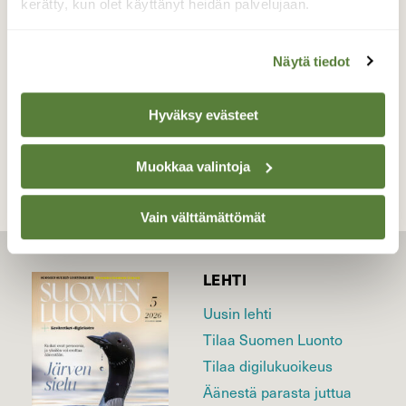
kerätty, kun olet käyttänyt heidän palvelujaan.
Valokuvaaja: Anne Patana, Tampere 19.6.2024
Näytä tiedot
TAKAISIN LISTAAN
Hyväksy evästeet
Muokkaa valintoja
Vain välttämättömät
LEHTI
Uusin lehti
Tilaa Suomen Luonto
Tilaa digilukuoikeus
Äänestä parasta juttua