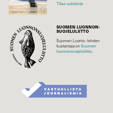
Tilaa uutiskirje
SUOMEN LUONNON­
SUOJELU­LIITTO
Suomen Luonto -lehden
kustantaja on
Suomen
luonnonsuojelu­liitto
.