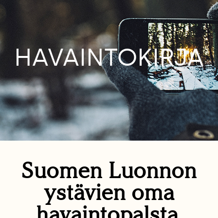
HAVAINTOKIRJA
Suomen Luonnon
ystävien oma
havaintopalsta.