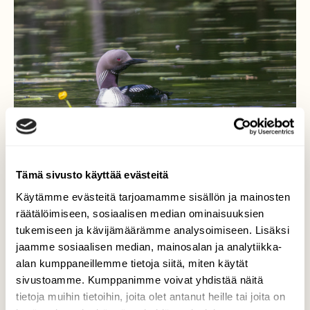
Tämä sivusto käyttää evästeitä
Käytämme evästeitä tarjoamamme sisällön ja mainosten
räätälöimiseen, sosiaalisen median ominaisuuksien
tukemiseen ja kävijämäärämme analysoimiseen. Lisäksi
Vartiossa
jaamme sosiaalisen median, mainosalan ja analytiikka-
alan kumppaneillemme tietoja siitä, miten käytät
Toinen kuikkapuolisoista pitää vahtia pesän
sivustoamme. Kumppanimme voivat yhdistää näitä
läheisyydessä. Pesässä on toinen emoista j
tietoja muihin tietoihin, joita olet antanut heille tai joita on
ayksi pieni poikanen.