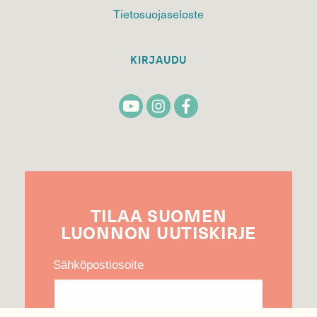
Tietosuojaseloste
KIRJAUDU
TILAA
SUOMEN
LUONNON
UUTIS­KIRJE
Sähköpostiosoite