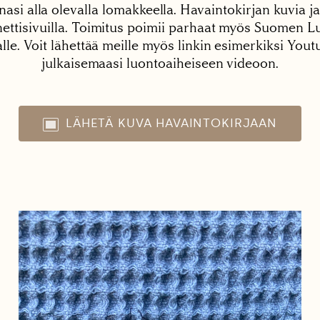
nasi alla olevalla lomakkeella. Havaintokirjan kuvia ja
tisivuilla. Toimitus poimii parhaat myös Suomen Lu
alle. Voit lähettää meille myös linkin esimerkiksi You
julkaisemaasi luontoaiheiseen videoon.
LÄHETÄ KUVA HAVAINTOKIRJAAN