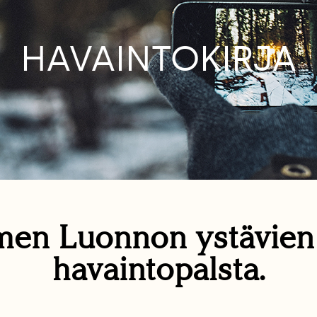
HAVAINTOKIRJA
en Luonnon ystävie
havaintopalsta.