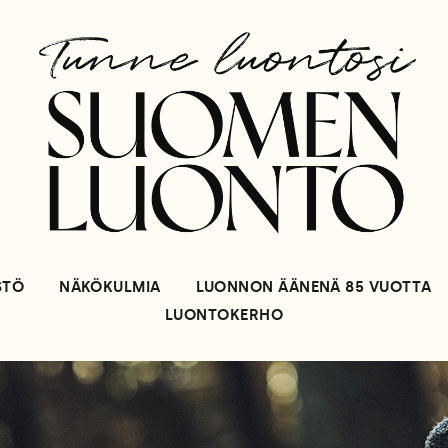
STÖ
NÄKÖKULMIA
LUONNON ÄÄNENÄ 85 VUOTTA
LUONTOKERHO