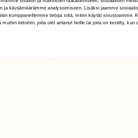
mamme sisällön ja mainosten räätälöimiseen, sosiaalisen medi
TILAAJAPALVELU
n ja kävijämäärämme analysoimiseen. Lisäksi jaamme sosiaali
tilaajapalvelu@sll.fi
-alan kumppaneillemme tietoja siitä, miten käytät sivustoamme
 muihin tietoihin, joita olet antanut heille tai joita on kerätty, kun 
(09) 228 08 210 (arkisin
klo 9-15)
Suomen
Luonto/tilaajapalvelu
Sörnäistenkatu 1
00580 Helsinki
ELU­
YHTEYSTIEDOT
ntaja on
Palautelomake
Yhteystiedot
palaute@suomenluonto.fi
Suomen Luonto
Sörnäistenkatu 1
00580 Helsinki