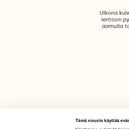
Ulkona kuiv
lentoon py
aamulla to
Tämä sivusto käyttää eväs