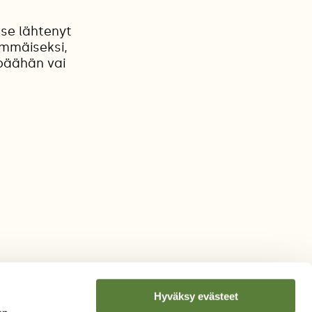
 se lähtenyt
immäiseksi,
 päähän vai
Hyväksy evästeet