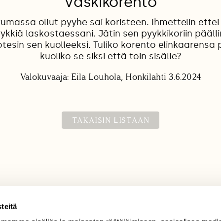
Vaskikorento
umassa ollut pyyhe sai koristeen. Ihmettelin ettei
ykkiä laskostaessani. Jätin sen pyykkikoriin pääll
tesin sen kuolleeksi. Tuliko korento elinkaarensa
kuoliko se siksi että toin sisälle?
Valokuvaaja: Eila Louhola, Honkilahti 3.6.2024
TAKAISIN LISTAAN
teitä