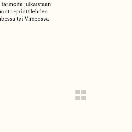
 tarinoita julkaistaan
onto -printtilehden
tubessa tai Vimeossa