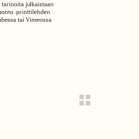
 tarinoita julkaistaan
onto -printtilehden
tubessa tai Vimeossa