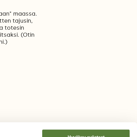
nkaan" maassa.
ten tajusin,
a totesin
itsaksi. (Otin
i.)