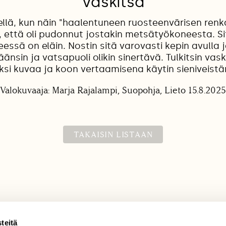
Vaskitsa
kellä, kun näin "haalentuneen ruosteenvärisen re
n, että oli pudonnut jostakin metsätyökoneesta. Sit
eessä on eläin. Nostin sitä varovasti kepin avulla j
äänsin ja vatsapuoli olikin sinertävä. Tulkitsin vask
ksi kuvaa ja koon vertaamisena käytin sieniveistän
Valokuvaaja: Marja Rajalampi, Suopohja, Lieto 15.8.2025
TAKAISIN LISTAAN
teitä