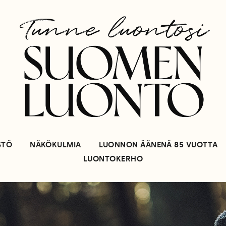
STÖ
NÄKÖKULMIA
LUONNON ÄÄNENÄ 85 VUOTTA
LUONTOKERHO