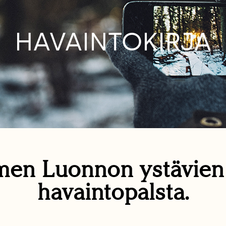
HAVAINTOKIRJA
en Luonnon ystävie
havaintopalsta.