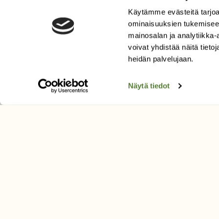
Käytämme evästeitä tarjoa
LEHTI
ominaisuuksien tukemisee
Uusin lehti
mainosalan ja analytiikka
Tilaa Suomen Luonto
voivat yhdistää näitä tietoja
heidän palvelujaan.
Tilaa digilukuoikeus
Äänestä parasta juttua
Näytä tiedot
Tilaa uutiskirje
SUOMEN LUONNON­SUOJ
LIITTO
Suomen Luonto -lehden kusta
Suomen luonnonsuojelu­liitto
.