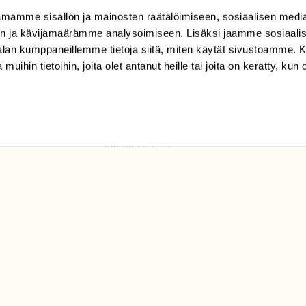
mamme sisällön ja mainosten räätälöimiseen, sosiaalisen medi
TILAAJAPALVELU
n ja kävijämäärämme analysoimiseen. Lisäksi jaamme sosiaali
tilaajapalvelu@sll.fi
-alan kumppaneillemme tietoja siitä, miten käytät sivustoamme
 muihin tietoihin, joita olet antanut heille tai joita on kerätty, kun 
(09) 228 08 210 (arkisin
klo 9-15)
Suomen
Luonto/tilaajapalvelu
Sörnäistenkatu 1
00580 Helsinki
ELU­
YHTEYSTIEDOT
ntaja on
Palautelomake
Yhteystiedot
palaute@suomenluonto.fi
Suomen Luonto
Sörnäistenkatu 1