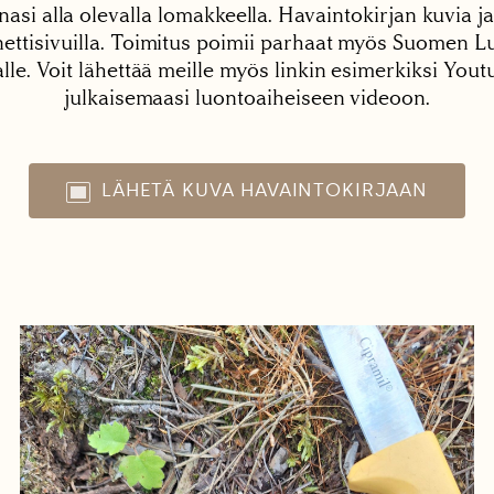
nasi alla olevalla lomakkeella. Havaintokirjan kuvia ja
tisivuilla. Toimitus poimii parhaat myös Suomen Lu
alle. Voit lähettää meille myös linkin esimerkiksi You
julkaisemaasi luontoaiheiseen videoon.
LÄHETÄ KUVA HAVAINTOKIRJAAN