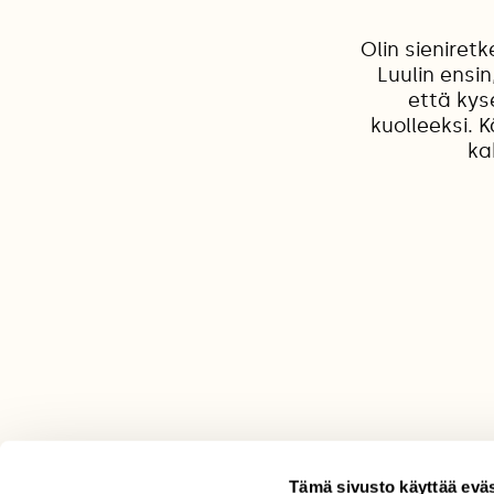
Olin sieniret
Luulin ensi
että kys
kuolleeksi. K
ka
Tämä sivusto käyttää eväs