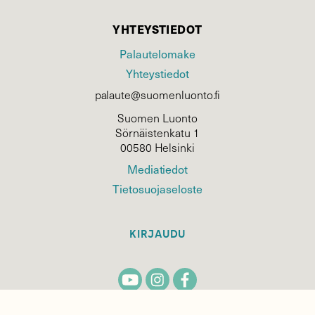
YHTEYSTIEDOT
Palautelomake
Yhteystiedot
palaute@suomenluonto.fi
Suomen Luonto
Sörnäistenkatu 1
00580 Helsinki
Mediatiedot
Tietosuojaseloste
KIRJAUDU