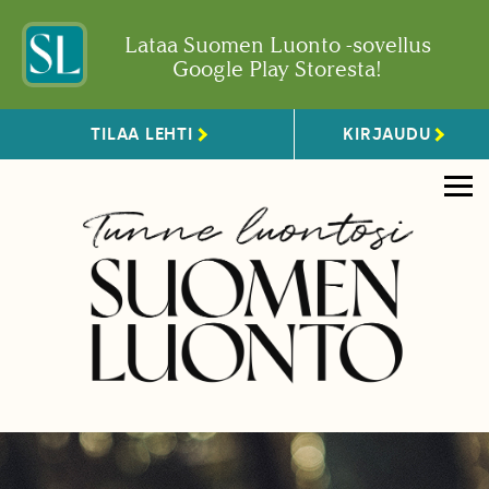
Lataa Suomen Luonto -sovellus
Google Play Storesta!
TILAA LEHTI
KIRJAUDU