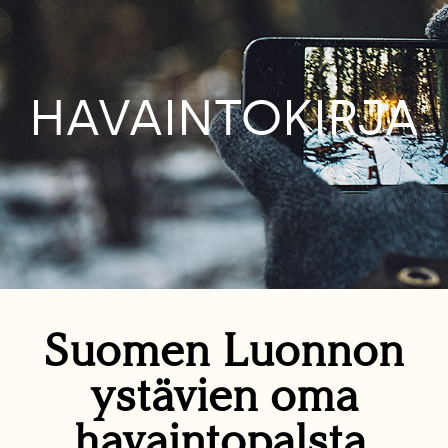
HAVAINTOKIRJA
Suomen Luonnon
ystävien oma
havaintopalsta.