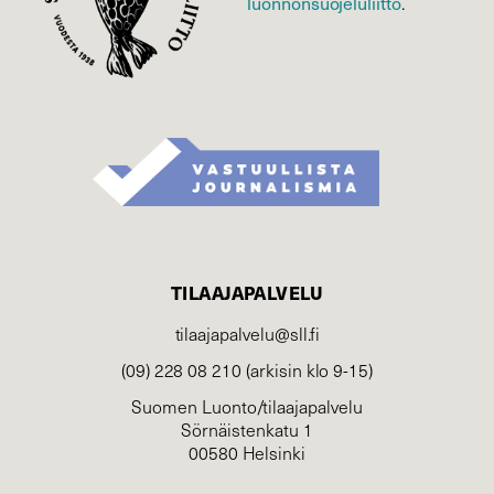
luonnonsuojelu­liitto
.
TILAAJAPALVELU
tilaajapalvelu@sll.fi
(09) 228 08 210 (arkisin klo 9-15)
Suomen Luonto/tilaajapalvelu
Sörnäistenkatu 1
00580 Helsinki