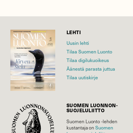
LEHTI
Uusin lehti
Tilaa Suomen Luonto
Tilaa digilukuoikeus
Äänestä parasta juttua
Tilaa uutiskirje
SUOMEN LUONNON­
SUOJELU­LIITTO
Suomen Luonto -lehden
Suomen
kustantaja on