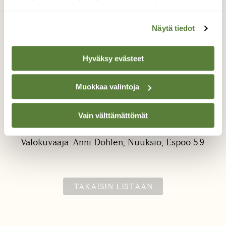
Näytä tiedot
Hyväksy evästeet
Vaskitsa
Muokkaa valintoja
Vaskitsa loppukesän iltalenkillä Espoon
Vain välttämättömät
Nuuksiossa.
Valokuvaaja: Anni Dohlen, Nuuksio, Espoo 5.9.
TAKAISIN LISTAAN