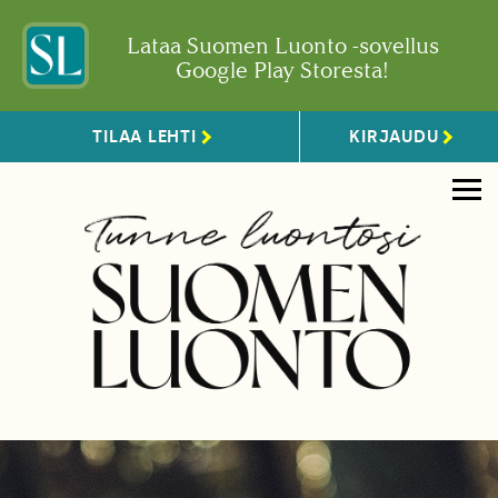
Lataa Suomen Luonto -sovellus
Google Play Storesta!
TILAA LEHTI
KIRJAUDU