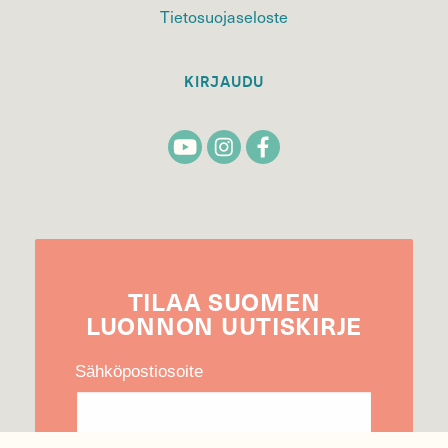
Tietosuojaseloste
KIRJAUDU
TILAA
SUOMEN
LUONNON
UUTIS­KIRJE
Sähköpostiosoite