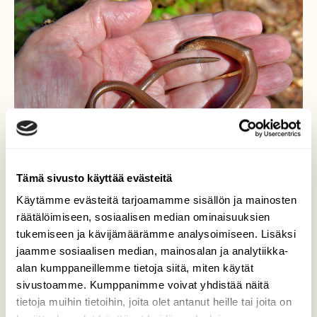
Tämä sivusto käyttää evästeitä
Käytämme evästeitä tarjoamamme sisällön ja mainosten
räätälöimiseen, sosiaalisen median ominaisuuksien
tukemiseen ja kävijämäärämme analysoimiseen. Lisäksi
Vaskitsa parka
jaamme sosiaalisen median, mainosalan ja analytiikka-
alan kumppaneillemme tietoja siitä, miten käytät
Pieni vaskitsa oli menehtynyt jäätyään
sivustoamme. Kumppanimme voivat yhdistää näitä
luultavasti luvattoman maastopyörän alle.
tietoja muihin tietoihin, joita olet antanut heille tai joita on