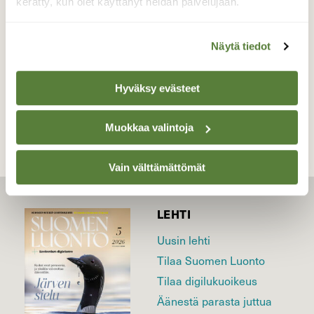
kerätty, kun olet käyttänyt heidän palvelujaan.
Valokuvaaja: Reijo Juurinen, Nuuksion
kansallispuisto Kesäkuu
Näytä tiedot
TAKAISIN LISTAAN
Hyväksy evästeet
Muokkaa valintoja
Vain välttämättömät
LEHTI
Uusin lehti
Tilaa Suomen Luonto
Tilaa digilukuoikeus
Äänestä parasta juttua