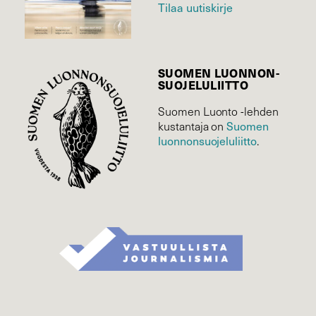
Tilaa uutiskirje
SUOMEN LUONNON­
SUOJELU­LIITTO
Suomen Luonto -lehden
kustantaja on
Suomen
luonnonsuojelu­liitto
.