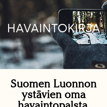
HAVAINTOKIRJA
Suomen Luonnon
ystävien oma
havaintopalsta.