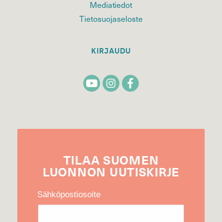
Mediatiedot
Tietosuojaseloste
KIRJAUDU
TILAA
SUOMEN
LUONNON
UUTIS­KIRJE
Sähköpostiosoite