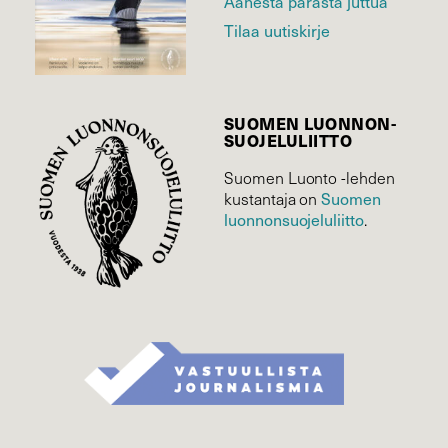
Äänestä parasta juttua
Tilaa uutiskirje
SUOMEN LUONNON­
SUOJELU­LIITTO
Suomen Luonto -lehden
kustantaja on
Suomen
luonnonsuojelu­liitto
.