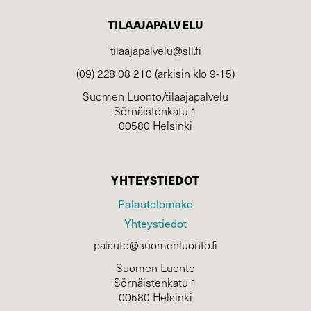
TILAAJAPALVELU
tilaajapalvelu@sll.fi
(09) 228 08 210 (arkisin klo 9-15)
Suomen Luonto/tilaajapalvelu
Sörnäistenkatu 1
00580 Helsinki
YHTEYSTIEDOT
Palautelomake
Yhteystiedot
palaute@suomenluonto.fi
Suomen Luonto
Sörnäistenkatu 1
00580 Helsinki