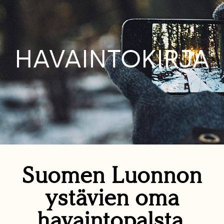
HAVAINTOKIRJA
Suomen Luonnon
ystävien oma
havaintopalsta.