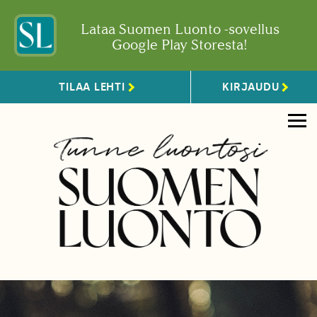
Lataa Suomen Luonto -sovellus
Google Play Storesta!
TILAA LEHTI
KIRJAUDU