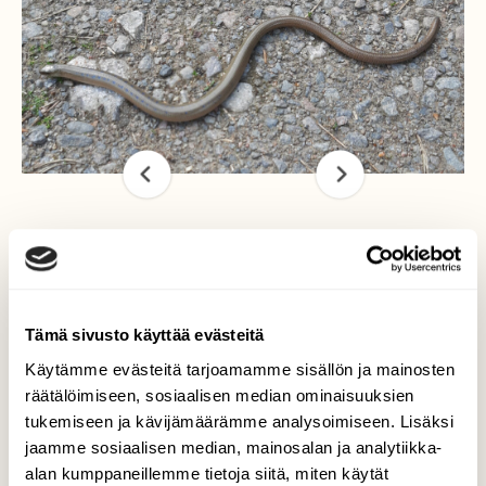
Vaskitsa pihassa
Ihmettelin että onpa valtava kastemato
Tämä sivusto käyttää evästeitä
keskellä pihaa! Sitä tarkastelin vähän
Käytämme evästeitä tarjoamamme sisällön ja mainosten
paremmin ja huomasin sen olevan vaskitsa,
räätälöimiseen, sosiaalisen median ominaisuuksien
joita en ole ennen tässä pihassa nähnyt! Tuli
tukemiseen ja kävijämäärämme analysoimiseen. Lisäksi
kiire hakea puhelin sisältä! Yllätyin iloisesti ja
ohjattiin sen suojaan sivummalle. Taisi olla
jaamme sosiaalisen median, mainosalan ja analytiikka-
koiraspuolinen, kun oli sinistä selässä.
alan kumppaneillemme tietoja siitä, miten käytät