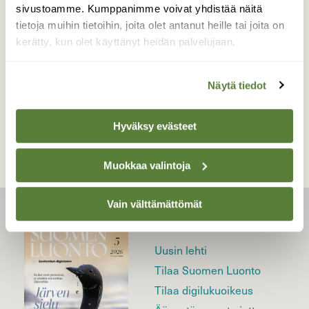
sivustoamme. Kumppanimme voivat yhdistää näitä
Valokuvaaja: Raija Rautiainen, Akaa, Savikoski
tietoja muihin tietoihin, joita olet antanut heille tai joita on
25.5.25 päivällä
kerätty, kun olet käyttänyt heidän palvelujaan.
Näytä tiedot
TAKAISIN LISTAAN
Hyväksy evästeet
Muokkaa valintoja
Vain välttämättömät
LEHTI
Uusin lehti
Tilaa Suomen Luonto
Tilaa digilukuoikeus