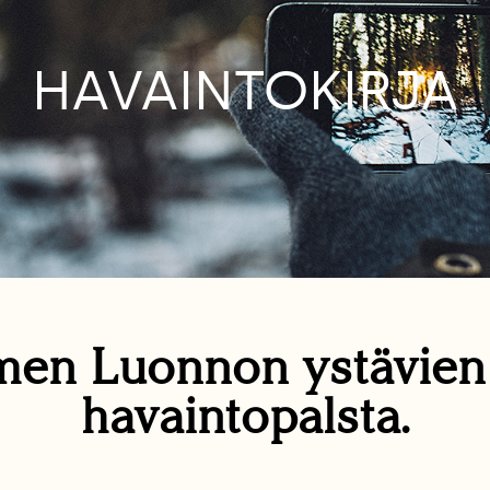
HAVAINTOKIRJA
en Luonnon ystävie
havaintopalsta.