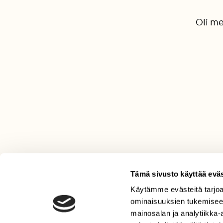
Oli m
Tämä sivusto käyttää eväs
Käytämme evästeitä tarjoa
LEHTI
ominaisuuksien tukemisee
Uusin lehti
mainosalan ja analytiikka