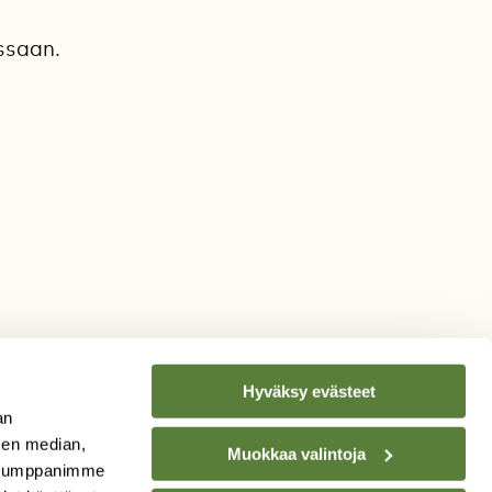
ssaan.
Hyväksy evästeet
an
sen median,
Muokkaa valintoja
. Kumppanimme
TILAA
SUOMEN