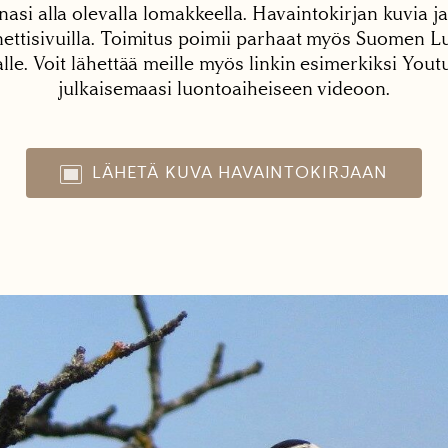
nasi alla olevalla lomakkeella. Havaintokirjan kuvia ja
tisivuilla. Toimitus poimii parhaat myös Suomen Lu
alle. Voit lähettää meille myös linkin esimerkiksi You
julkaisemaasi luontoaiheiseen videoon.
LÄHETÄ KUVA HAVAINTOKIRJAAN