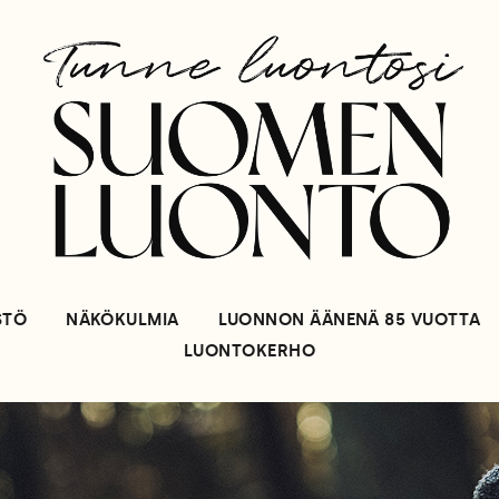
STÖ
NÄKÖKULMIA
LUONNON ÄÄNENÄ 85 VUOTTA
LUONTOKERHO