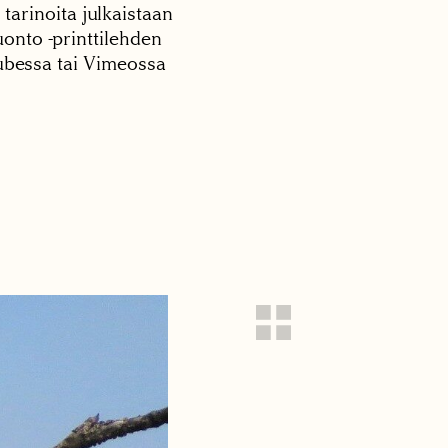
 tarinoita julkaistaan
onto -printtilehden
tubessa tai Vimeossa