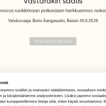
Västäräkin saalis
enossa ruokkimaan poikasiaan herkkuannos noka
Valokuvaaja: Risto Kangassalo, Raisio 30.6.2026
TAKAISIN LISTAAN
teitä
mamme sisällön ja mainosten räätälöimiseen, sosiaalisen medi
TILAAJAPALVELU
n ja kävijämäärämme analysoimiseen. Lisäksi jaamme sosiaali
tilaajapalvelu@sll.fi
-alan kumppaneillemme tietoja siitä, miten käytät sivustoamme