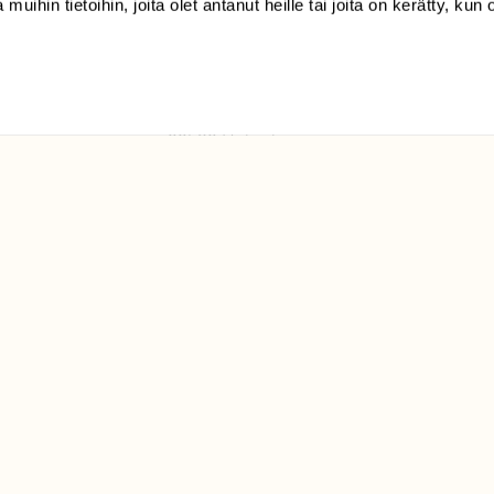
 muihin tietoihin, joita olet antanut heille tai joita on kerätty, kun 
(09) 228 08 210 (arkisin
klo 9-15)
Suomen
Luonto/tilaajapalvelu
Sörnäistenkatu 1
00580 Helsinki
ELU­
YHTEYSTIEDOT
ntaja on
Palautelomake
Yhteystiedot
palaute@suomenluonto.fi
Suomen Luonto
Sörnäistenkatu 1
00580 Helsinki
Mediatiedot
Tietosuojaseloste