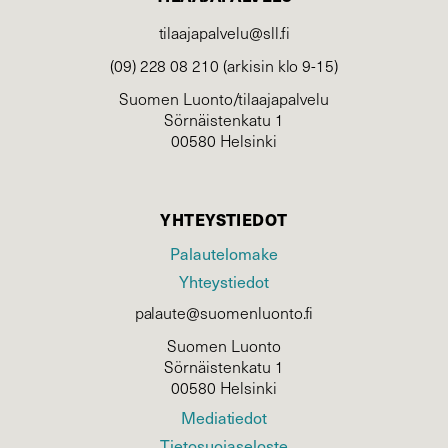
tilaajapalvelu@sll.fi
(09) 228 08 210 (arkisin klo 9-15)
Suomen Luonto/tilaajapalvelu
Sörnäistenkatu 1
00580 Helsinki
YHTEYSTIEDOT
Palautelomake
Yhteystiedot
palaute@suomenluonto.fi
Suomen Luonto
Sörnäistenkatu 1
00580 Helsinki
Mediatiedot
Tietosuojaseloste