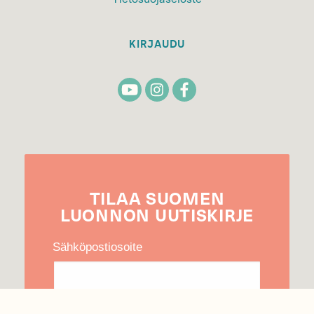
KIRJAUDU
TILAA
SUOMEN
LUONNON
UUTIS­KIRJE
Sähköpostiosoite