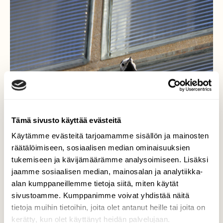
Tämä sivusto käyttää evästeitä
Käytämme evästeitä tarjoamamme sisällön ja mainosten
räätälöimiseen, sosiaalisen median ominaisuuksien
tukemiseen ja kävijämäärämme analysoimiseen. Lisäksi
Västäräkki asennossa!
jaamme sosiaalisen median, mainosalan ja analytiikka-
alan kumppaneillemme tietoja siitä, miten käytät
Hauskasti västäräkki teki kunniaa
sivustoamme. Kumppanimme voivat yhdistää näitä
kuvaajalle:)Eikä pelännyt mitään!
tietoja muihin tietoihin, joita olet antanut heille tai joita on
kerätty, kun olet käyttänyt heidän palvelujaan.