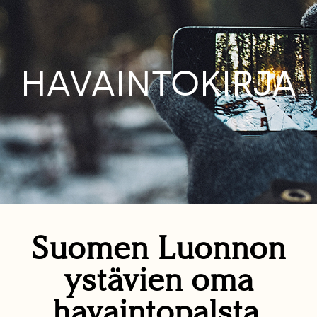
HAVAINTOKIRJA
Suomen Luonnon
ystävien oma
havaintopalsta.