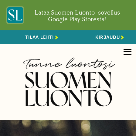
Lataa Suomen Luonto -sovellus
Google Play Storesta!
TILAA LEHTI
KIRJAUDU