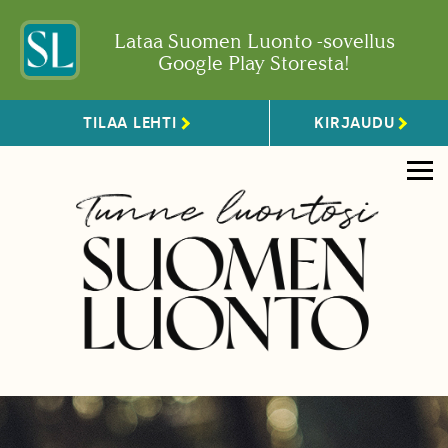
Lataa Suomen Luonto -sovellus
Google Play Storesta!
TILAA LEHTI
KIRJAUDU