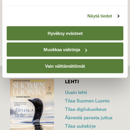
kansallispuisto Kesäkuu
Näytä tiedot
TAKAISIN LISTAAN
Hyväksy evästeet
Muokkaa valintoja
Vain välttämättömät
LEHTI
Uusin lehti
Tilaa Suomen Luonto
Tilaa digilukuoikeus
Äänestä parasta juttua
Tilaa uutiskirje