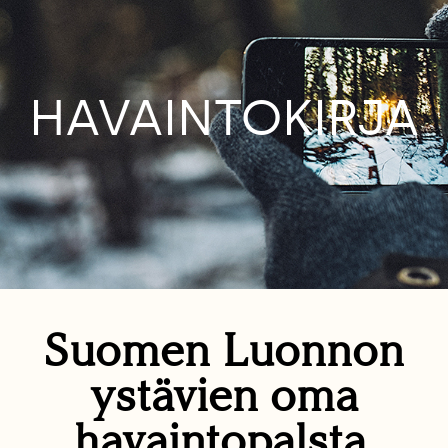
HAVAINTOKIRJA
Suomen Luonnon
ystävien oma
havaintopalsta.