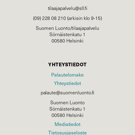
tilaajapalvelu@sll.fi
(09) 228 08 210 (arkisin klo 9-15)
Suomen Luonto/tilaajapalvelu
Sörnäistenkatu 1
00580 Helsinki
YHTEYSTIEDOT
Palautelomake
Yhteystiedot
palaute@suomenluonto.fi
Suomen Luonto
Sörnäistenkatu 1
00580 Helsinki
Mediatiedot
Tietosuojaseloste