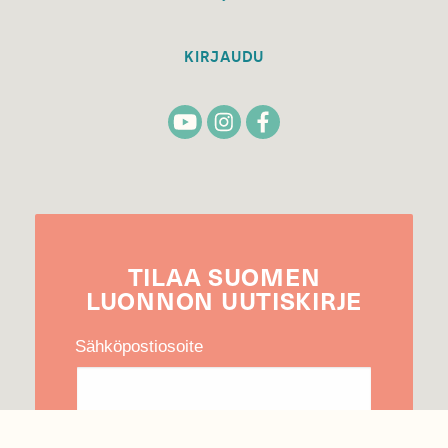
KIRJAUDU
TILAA
SUOMEN
LUONNON
UUTIS­KIRJE
Sähköpostiosoite
Hyväksyn tietojeni käytön uutiskirjeen