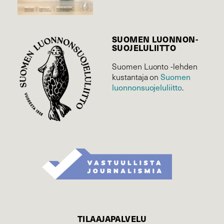
SUOMEN LUONNON­
SUOJELU­LIITTO
Suomen Luonto -lehden
kustantaja on
Suomen
luonnonsuojelu­liitto
.
TILAAJAPALVELU