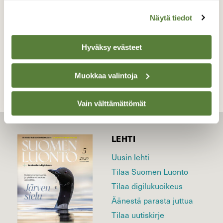
Kallinkangas / hedeputo 8.7.2015
Näytä tiedot
TAKAISIN LISTAAN
Hyväksy evästeet
Muokkaa valintoja
Vain välttämättömät
LEHTI
Uusin lehti
Tilaa Suomen Luonto
Tilaa digilukuoikeus
Äänestä parasta juttua
Tilaa uutiskirje