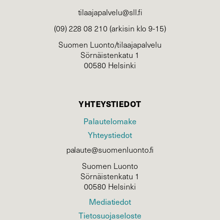
tilaajapalvelu@sll.fi
(09) 228 08 210 (arkisin klo 9-15)
Suomen Luonto/tilaajapalvelu
Sörnäistenkatu 1
00580 Helsinki
YHTEYSTIEDOT
Palautelomake
Yhteystiedot
palaute@suomenluonto.fi
Suomen Luonto
Sörnäistenkatu 1
00580 Helsinki
Mediatiedot
Tietosuojaseloste