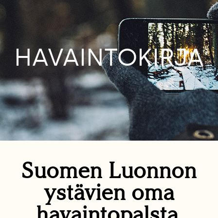
HAVAINTOKIRJA
Suomen Luonnon
ystävien oma
havaintopalsta.