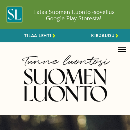
Lataa Suomen Luonto -sovellus
Google Play Storesta!
TILAA LEHTI
KIRJAUDU