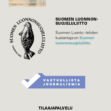
SUOMEN LUONNON­
SUOJELU­LIITTO
Suomen Luonto -lehden
Suomen
kustantaja on
luonnonsuojelu­liitto
.
TILAAJAPALVELU