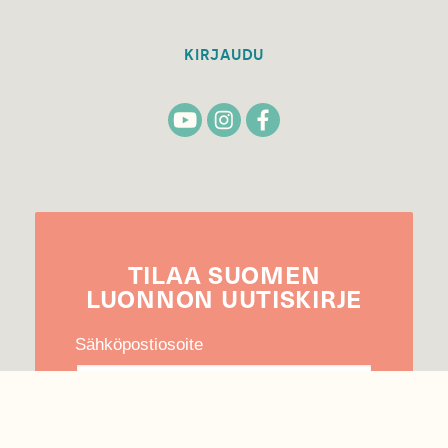
KIRJAUDU
TILAA
SUOMEN
LUONNON
UUTIS­KIRJE
Sähköpostiosoite
Hyväksyn tietojeni käytön uutiskirjeen