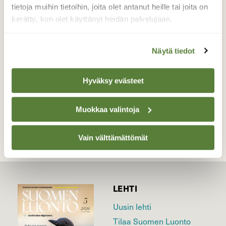
heinätukos ojassa toimi siltana ojan toiselle
tietoja muihin tietoihin, joita olet antanut heille tai joita on
puolelle.
kerätty, kun olet käyttänyt heidän palvelujaan.
Valokuvaaja: Pirkko Siukonen, Tornio, Kiviranta
3.10.2020
Näytä tiedot
Hyväksy evästeet
TAKAISIN LISTAAN
Muokkaa valintoja
Vain välttämättömät
LEHTI
Uusin lehti
Tilaa Suomen Luonto