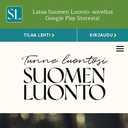
Lataa Suomen Luonto -sovellus
Google Play Storesta!
TILAA LEHTI
KIRJAUDU