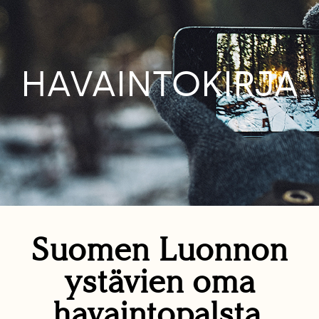
HAVAINTOKIRJA
Suomen Luonnon
ystävien oma
havaintopalsta.