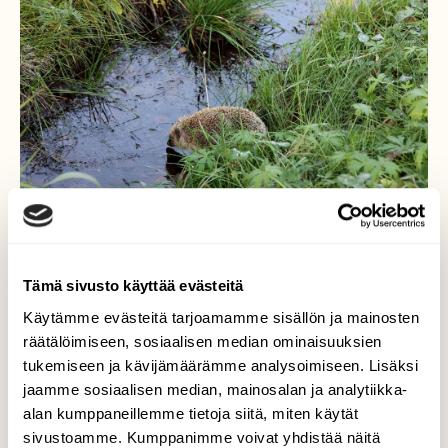
Tämä sivusto käyttää evästeitä
Käytämme evästeitä tarjoamamme sisällön ja mainosten
räätälöimiseen, sosiaalisen median ominaisuuksien
Vesieste
tukemiseen ja kävijämäärämme analysoimiseen. Lisäksi
jaamme sosiaalisen median, mainosalan ja analytiikka-
Kuvaajan takapihalla 5 siilistä enää tämä siili
alan kumppaneillemme tietoja siitä, miten käytät
jaksaa vielä tankata. Kuvan vetinen oja
aiheutti sille miettimistä, mutta sopiva
sivustoamme. Kumppanimme voivat yhdistää näitä