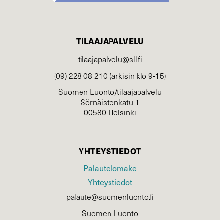
TILAAJAPALVELU
tilaajapalvelu@sll.fi
(09) 228 08 210 (arkisin klo 9-15)
Suomen Luonto/tilaajapalvelu
Sörnäistenkatu 1
00580 Helsinki
YHTEYSTIEDOT
Palautelomake
Yhteystiedot
palaute@suomenluonto.fi
Suomen Luonto