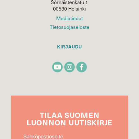
Sörnäistenkatu 1
00580 Helsinki
Mediatiedot
Tietosuojaseloste
KIRJAUDU
TILAA
SUOMEN
LUONNON
UUTIS­KIRJE
Sähköpostiosoite