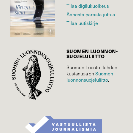
Tilaa digilukuoikeus
Äänestä parasta juttua
Tilaa uutiskirje
SUOMEN LUONNON­
SUOJELU­LIITTO
Suomen Luonto -lehden
Suomen
kustantaja on
luonnonsuojelu­liitto
.