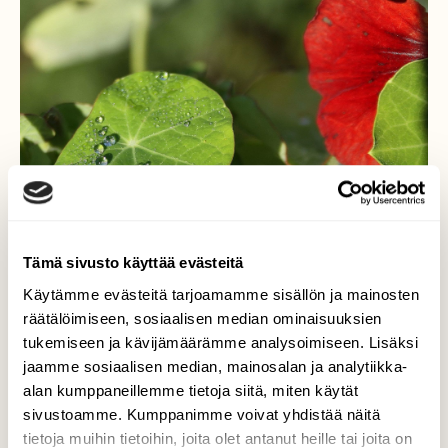
Tämä sivusto käyttää evästeitä
Käytämme evästeitä tarjoamamme sisällön ja mainosten
räätälöimiseen, sosiaalisen median ominaisuuksien
Vesihelmiä
tukemiseen ja kävijämäärämme analysoimiseen. Lisäksi
jaamme sosiaalisen median, mainosalan ja analytiikka-
Torstaiaamun 29.8. kastepisarat viipyilivät
alan kumppaneillemme tietoja siitä, miten käytät
hetken krassinlehdellä, sinitaivas heijastui
sivustoamme. Kumppanimme voivat yhdistää näitä
vain niissä.
tietoja muihin tietoihin, joita olet antanut heille tai joita on