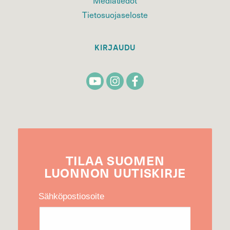
Mediatiedot
Tietosuojaseloste
KIRJAUDU
TILAA
SUOMEN
LUONNON
UUTIS­KIRJE
Sähköpostiosoite