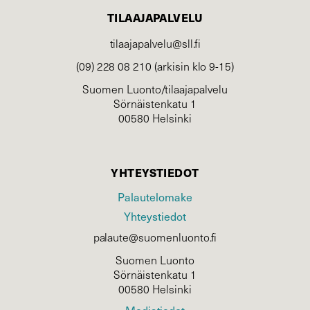
TILAAJAPALVELU
tilaajapalvelu@sll.fi
(09) 228 08 210 (arkisin klo 9-15)
Suomen Luonto/tilaajapalvelu
Sörnäistenkatu 1
00580 Helsinki
YHTEYSTIEDOT
Palautelomake
Yhteystiedot
palaute@suomenluonto.fi
Suomen Luonto
Sörnäistenkatu 1
00580 Helsinki