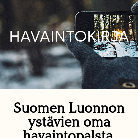
HAVAINTOKIRJA
Suomen Luonnon
ystävien oma
havaintopalsta.