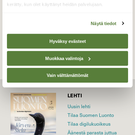
kerätty, kun olet käyttänyt heidän palvelujaan.
Valokuvaaja: Pirkko Siukonen, Tornio, Kiviranta
29.8.2019
Näytä tiedot
TAKAISIN LISTAAN
Hyväksy evästeet
Muokkaa valintoja
Vain välttämättömät
LEHTI
Uusin lehti
Tilaa Suomen Luonto
Tilaa digilukuoikeus
Äänestä parasta juttua