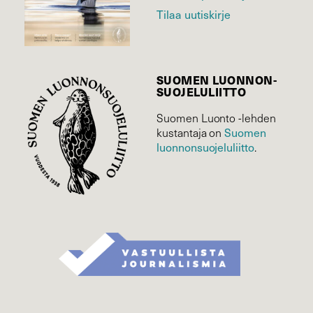
Tilaa uutiskirje
SUOMEN LUONNON­
SUOJELU­LIITTO
Suomen Luonto -lehden
Suomen
kustantaja on
luonnonsuojelu­liitto
.