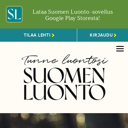
Lataa Suomen Luonto -sovellus
Google Play Storesta!
TILAA LEHTI
KIRJAUDU