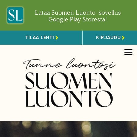
Lataa Suomen Luonto -sovellus
Google Play Storesta!
TILAA LEHTI
KIRJAUDU