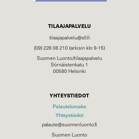
TILAAJAPALVELU
tilaajapalvelu@sll.fi
(09) 228 08 210 (arkisin klo 9-15)
Suomen Luonto/tilaajapalvelu
Sörnäistenkatu 1
00580 Helsinki
YHTEYSTIEDOT
Palautelomake
Yhteystiedot
palaute@suomenluonto.fi
Suomen Luonto