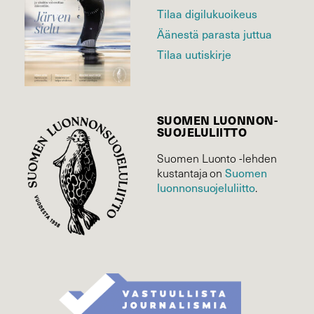
Tilaa digilukuoikeus
Äänestä parasta juttua
Tilaa uutiskirje
SUOMEN LUONNON­
SUOJELU­LIITTO
Suomen Luonto -lehden
Suomen
kustantaja on
luonnonsuojelu­liitto
.