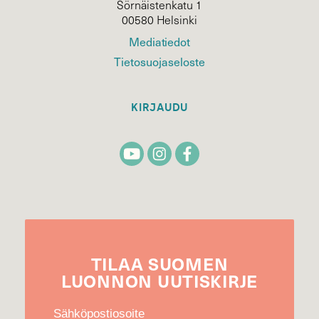
Sörnäistenkatu 1
00580 Helsinki
Mediatiedot
Tietosuojaseloste
KIRJAUDU
TILAA
SUOMEN
LUONNON
UUTIS­KIRJE
Sähköpostiosoite