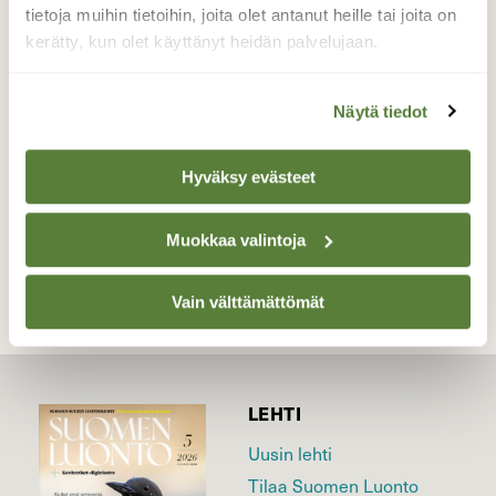
vimmatusti. Tiedoksi tunkeilijoille, tämä
tietoja muihin tietoihin, joita olet antanut heille tai joita on
pesimäpaikka on vallattu.
kerätty, kun olet käyttänyt heidän palvelujaan.
Valokuvaaja: Maarit Siitonen, Jyväskylä,
Palokkajärvi 19.3.17
Näytä tiedot
Hyväksy evästeet
TAKAISIN LISTAAN
Muokkaa valintoja
Vain välttämättömät
LEHTI
Uusin lehti
Tilaa Suomen Luonto