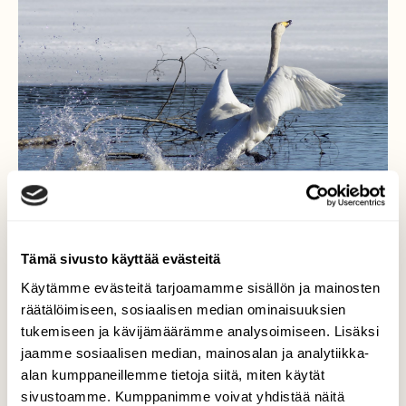
Tämä sivusto käyttää evästeitä
Käytämme evästeitä tarjoamamme sisällön ja mainosten
räätälöimiseen, sosiaalisen median ominaisuuksien
Vesijuoksua
tukemiseen ja kävijämäärämme analysoimiseen. Lisäksi
jaamme sosiaalisen median, mainosalan ja analytiikka-
Laulujoutsen juoksee tyylikkäästi vetten
alan kumppaneillemme tietoja siitä, miten käytät
päällä. Vesi roiskuu, siivet heiluvat ja laulukin
raikaa. Omaa reviiriä pitää puolustaa
sivustoamme. Kumppanimme voivat yhdistää näitä