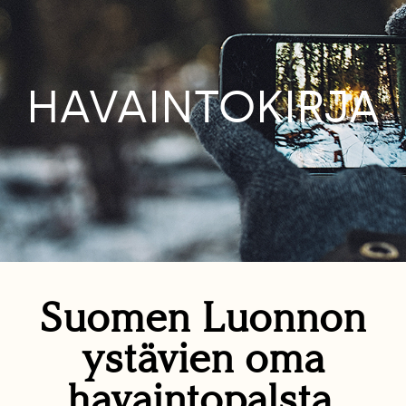
HAVAINTOKIRJA
Suomen Luonnon
ystävien oma
havaintopalsta.